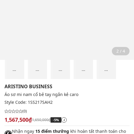
2 / 4
...
...
...
...
...
ARISTINO BUSINESS
Áo sơ mi nam cổ bẻ tay ngắn kẻ caro
Style Code:
1SS217SAH2
(0)
1,567,500₫
1,650,000₫
-5%
i
Nhận ngay
15 điểm thưởng
khi hoàn tất thanh toán cho