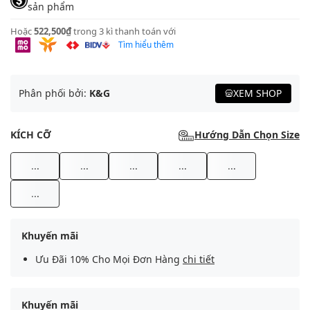
sản phẩm
Hoặc
522,500₫
trong 3 kì thanh toán với
Tìm hiểu thêm
Phân phối bởi:
K&G
XEM SHOP
KÍCH CỠ
Hướng Dẫn Chọn Size
...
...
...
...
...
...
Khuyến mãi
Ưu Đãi 10% Cho Mọi Đơn Hàng
chi tiết
Khuyến mãi