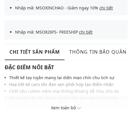
Nhập mã: MSOXINCHAO - Giảm ngay 10%
chi tiết
Nhập mã: MSO826FS- FREESHIP
chi tiết
CHI TIẾT SẢN PHẨM
THÔNG TIN BẢO QUẢN
ĐẶC ĐIỂM NỔI BẬT
Thiết kế tay ngắn mang lại diện mạo chỉn chu lịch sự
Họa tiết kẻ caro lớn đan xen phối hợp tạo điểm nhấn
Chất liệu cotton mềm mại thông thoáng dễ chịu cho da
Phom vừa vặn tôn dáng người mặc gọn gàng trẻ trung
Hàng khuy cài đồng màu phía trước tạo nét đồng nhất
Xem toàn bộ
Ống tay thêu logo tinh tế mang lại điểm nhấn sang trọng
Dễ phối cùng các loại quần tây, khaki hoặc quần shorts
THÔNG TIN SẢN PHẨM