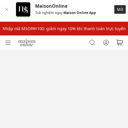
MaisonOnline
Mở
Trải nghiệm ngay
Maison Online App
Nhập mã: MSOXINCHAO - Giảm 10% đơn đầu cho thành viên mới!
Nhập mã MSOPAY100: giảm ngay 10% khi thanh toán trực tuyến
Nhập mã: MSOXINCHAO - Giảm 10% đơn đầu cho thành viên mới!
Nhập mã MSOPAY100: giảm ngay 10% khi thanh toán trực tuyến
Nhập mã: MSOXINCHAO - Giảm 10% đơn đầu cho thành viên mới!