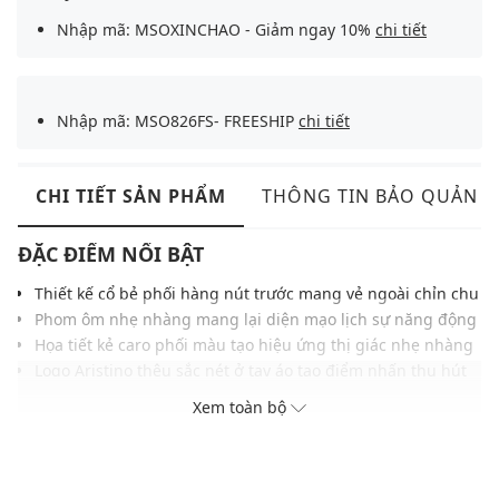
Nhập mã: MSOXINCHAO - Giảm ngay 10%
chi tiết
Nhập mã: MSO826FS- FREESHIP
chi tiết
CHI TIẾT SẢN PHẨM
THÔNG TIN BẢO QUẢN
ĐẶC ĐIỂM NỔI BẬT
Thiết kế cổ bẻ phối hàng nút trước mang vẻ ngoài chỉn chu
Phom ôm nhẹ nhàng mang lại diện mạo lịch sự năng động
Họa tiết kẻ caro phối màu tạo hiệu ứng thị giác nhẹ nhàng
Logo Aristino thêu sắc nét ở tay áo tạo điểm nhấn thu hút
Chất liệu vải mềm mịn, thoáng khí và thấm hút mồ hôi tốt
Xem toàn bộ
Gam màu trung tính phù hợp nhiều phong cách khác nhau
Dễ phối cùng quần khaki, jeans hoặc quần tây thanh lịch
THÔNG TIN SẢN PHẨM