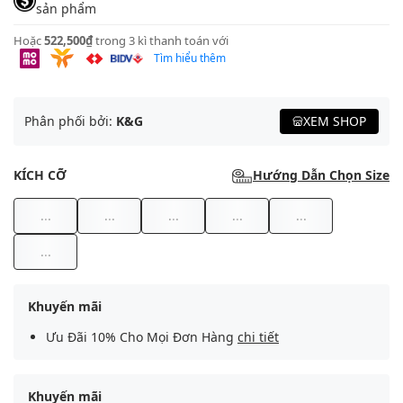
sản phẩm
Hoặc
522,500₫
trong 3 kì thanh toán với
Tìm hiểu thêm
Phân phối bởi:
K&G
XEM SHOP
KÍCH CỠ
Hướng Dẫn Chọn Size
...
...
...
...
...
...
Khuyến mãi
Ưu Đãi 10% Cho Mọi Đơn Hàng
chi tiết
Khuyến mãi