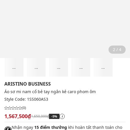
2 / 4
...
...
...
...
...
ARISTINO BUSINESS
Áo sơ mi nam cổ bẻ tay ngắn kẻ caro phom ôm
Style Code:
1SS060AS3
(0)
1,567,500₫
1,650,000₫
-5%
i
Nhận ngay
15 điểm thưởng
khi hoàn tất thanh toán cho