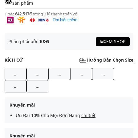
sản phẩm
Hoặc
642,517₫
trong 3 kì thanh toán với
Tìm hiểu thêm
Phân phối bởi:
K&G
XEM SHOP
KÍCH CỠ
Hướng Dẫn Chọn Size
...
...
...
...
...
...
...
Khuyến mãi
Ưu Đãi 10% Cho Mọi Đơn Hàng
chi tiết
Khuyến mãi