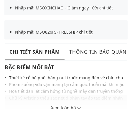
Nhập mã: MSOXINCHAO - Giảm ngay 10%
chi tiết
Nhập mã: MSO826FS- FREESHIP
chi tiết
CHI TIẾT SẢN PHẨM
THÔNG TIN BẢO QUẢN
ĐẶC ĐIỂM NỔI BẬT
Thiết kế cổ bẻ phối hàng nút trước mang đến vẻ chỉn chu
Phom suông vừa vặn mang lại cảm giác thoải mái khi mặc
Họa tiết đan lát cảm hứng từ nghề mây đan truyền thống
Chữ ký Aristino thêu sắc nét ở phần tay áo tạo điểm nhấn
Chất liệu mềm mịn thấm hút, thoáng khí, thân thiện với da
Xem toàn bộ
Gam màu trung tính dễ mặc nhiều phong cách khác nhau
Dễ phối cùng quần jeans, quần kaki hoặc short hiện đại
THÔNG TIN SẢN PHẨM