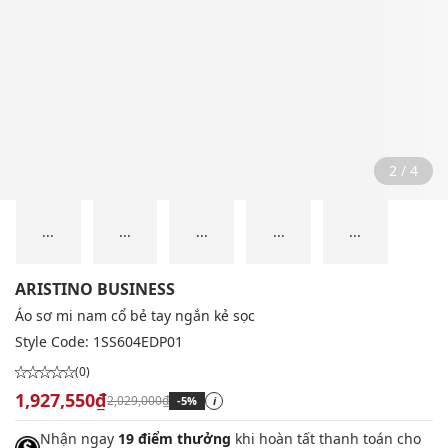
2 / 4
...
...
...
...
...
ARISTINO BUSINESS
Áo sơ mi nam cổ bẻ tay ngắn kẻ sọc
Style Code:
1SS604EDP01
(0)
1,927,550₫
2,029,000₫
-5%
i
Nhận ngay
19 điểm thưởng
khi hoàn tất thanh toán cho