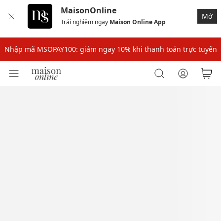
MaisonOnline
Mở
Trải nghiệm ngay
Maison Online App
Nhập mã: MSOXINCHAO - Giảm 10% đơn đầu cho thành viên mới!
Nhập mã MSOPAY100: giảm ngay 10% khi thanh toán trực tuyến
Nhập mã: MSOXINCHAO - Giảm 10% đơn đầu cho thành viên mới!
Nhập mã MSOPAY100: giảm ngay 10% khi thanh toán trực tuyến
Nhập mã: MSOXINCHAO - Giảm 10% đơn đầu cho thành viên mới!