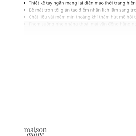
Thiết kế tay ngắn mang lại diện mạo thời trang hiện
Bề mặt trơn tối giản tạo điểm nhấn lịch lãm sang tr
Chất liệu vải mềm mịn thoáng khí thấm hút mồ hôi t
Phom suông nhẹ nhàng thoải mái vận động hằng n
Hàng khuy đồng màu kết hợp thiết kế tà lượn đuôi 
Tông màu tối giản tinh tế cùng logo được thêu ở tay
Dễ phối cùng quần tây, quần khaki hoặc quần short