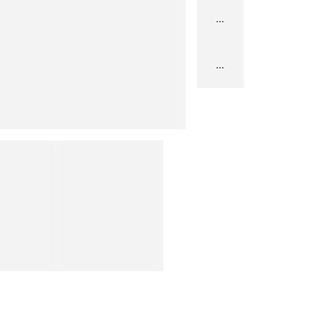
...
...