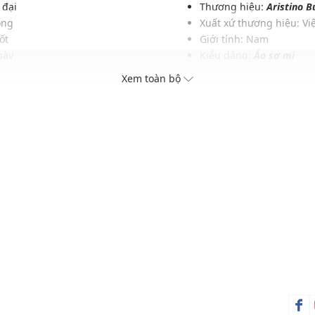
 đại
Thương hiệu:
Aristino B
ọng
Xuất xứ thương hiệu: V
ốt
Giới tính: Nam
gày
Kiểu dáng:
Áo sơ mi
bầu
Màu sắc: Trắng
Xem toàn bộ
 áo
Chất liệu: 100% Polyeste
s
Hoạ tiết: Trơn một màu
Phom áo: Vừa vặn
Thích hợp mặc trong các d
Xu hướng theo mùa: Sử 