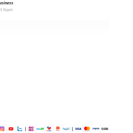
usiness
iệt Nam
r
ịp: Đi chơi, đi làm,...
dụng được tất cả các mùa trong năm
|
|