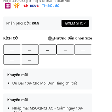
Hoặc
410,083₫
trong 3 kì thanh toán với
Tìm hiểu thêm
Phân phối bởi:
K&G
XEM SHOP
KÍCH CỠ
Hướng Dẫn Chọn Size
...
...
...
...
...
...
...
Khuyến mãi
Ưu Đãi 10% Cho Mọi Đơn Hàng
chi tiết
Khuyến mãi
Nhập mã: MSOXINCHAO - Giảm ngay 10%