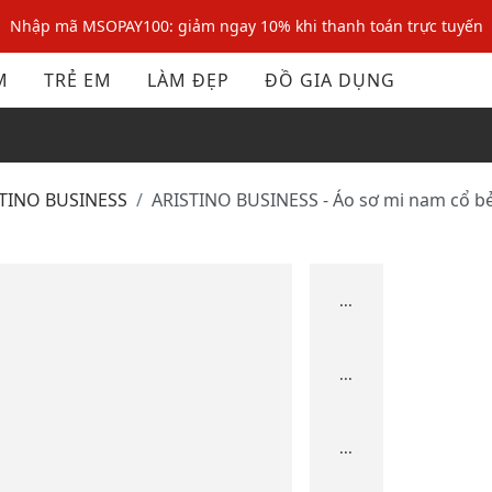
Nhập mã MSOPAY100: giảm ngay 10% khi thanh toán trực tuyến
Nhập mã: MSOXINCHAO - Giảm 10% đơn đầu cho thành viên mới!
M
TRẺ EM
LÀM ĐẸP
ĐỒ GIA DỤNG
Nhập mã MSOPAY100: giảm ngay 10% khi thanh toán trực tuyến
Nhập mã: MSOXINCHAO - Giảm 10% đơn đầu cho thành viên mới!
STINO BUSINESS
ARISTINO BUSINESS - Áo sơ mi nam cổ bẻ
...
...
...