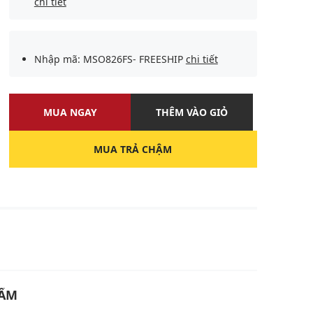
chi tiết
Nhập mã: MSO826FS- FREESHIP
chi tiết
MUA NGAY
THÊM VÀO GIỎ
MUA TRẢ CHẬM
U
HẨM