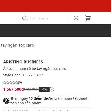
 tay ngắn sọc caro
ARISTINO BUSINESS
Áo sơ mi nam cổ bẻ tay ngắn sọc caro
Style Code:
1SS223SAH2
(0)
1,567,500₫
1,650,000₫
-5%
i
Nhận ngay
15 điểm thưởng
khi hoàn tất thanh
toán cho sản phẩm