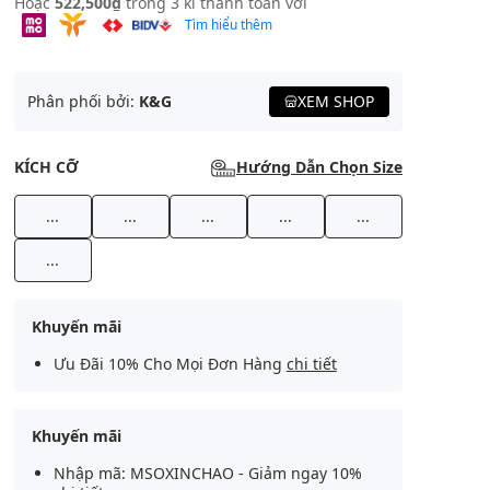
Hoặc
522,500₫
trong 3 kì thanh toán với
Tìm hiểu thêm
Phân phối bởi:
K&G
XEM SHOP
KÍCH CỠ
Hướng Dẫn Chọn Size
...
...
...
...
...
...
Khuyến mãi
Ưu Đãi 10% Cho Mọi Đơn Hàng
chi tiết
Khuyến mãi
Nhập mã: MSOXINCHAO - Giảm ngay 10%