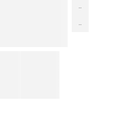
...
...