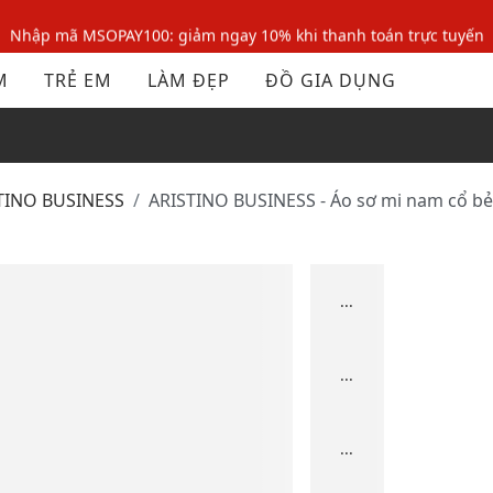
Nhập mã MSOPAY100: giảm ngay 10% khi thanh toán trực tuyến
Nhập mã: MSOXINCHAO - Giảm 10% đơn đầu cho thành viên mới!
M
TRẺ EM
LÀM ĐẸP
ĐỒ GIA DỤNG
Nhập mã MSOPAY100: giảm ngay 10% khi thanh toán trực tuyến
Nhập mã: MSOXINCHAO - Giảm 10% đơn đầu cho thành viên mới!
STINO BUSINESS
ARISTINO BUSINESS - Áo sơ mi nam cổ bẻ
...
...
...