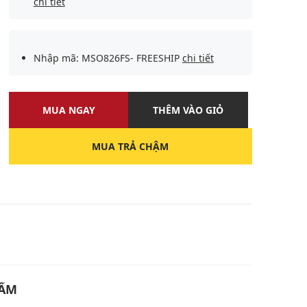
chi tiết
Nhập mã: MSO826FS- FREESHIP
chi tiết
MUA NGAY
THÊM VÀO GIỎ
MUA TRẢ CHẬM
U
HẨM