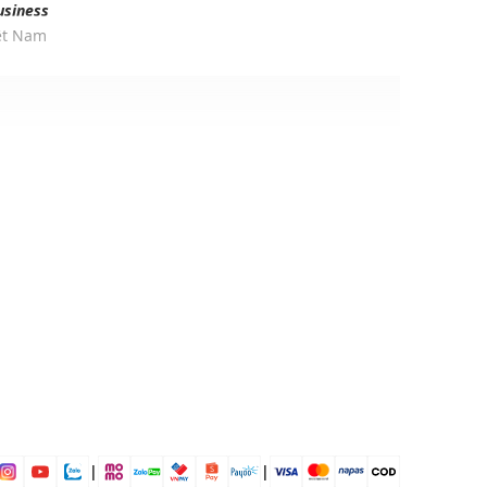
usiness
iệt Nam
n
ịp: Đi chơi, đi làm,...
dụng được tất cả các mùa trong năm
|
|