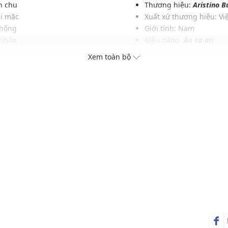
n chu
Thương hiệu:
Aristino B
hi mặc
Xuất xứ thương hiệu: V
thống
Giới tính: Nam
 nhấn
Kiểu dáng:
Áo sơ mi
 với da
Màu sắc: Trắng kẻ
Xem toàn bộ
c nhau
Chất liệu: 100% Cotton
 đại
Hoạ tiết: Sọc caro
Phom áo: Suông, vừa vặ
Thích hợp mặc trong các d
Xu hướng theo mùa: Sử 