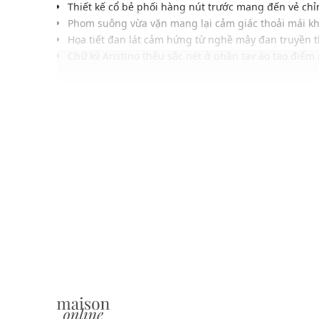
Thiết kế cổ bẻ phối hàng nút trước mang đến vẻ chỉ
Phom suông vừa vặn mang lại cảm giác thoải mái k
Họa tiết đan lát cảm hứng từ nghề mây đan truyền 
Chữ ký Aristino thêu sắc nét ở phần tay áo tạo điểm
Chất liệu mềm mịn thấm hút, thoáng khí, thân thiện
Gam màu trung tính dễ mặc nhiều phong cách khá
Dễ phối cùng quần jeans, quần kaki hoặc short hiện