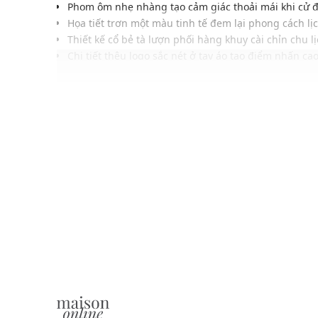
Phom ôm nhẹ nhàng tạo cảm giác thoải mái khi cử 
Họa tiết trơn một màu tinh tế đem lại phong cách lị
Thiết kế cổ bẻ tà lượn phối hàng khuy cài chỉn chu l
Chi tiết thêu logo sắc nét ở tay áo tạo điểm nhấn ca
Chất liệu vải dệt mềm mịn chống nhăn và giữ phom 
Gam màu nhẹ nhàng dễ ứng dụng nhiều dịp khác 
Dễ phối cùng quần tây, quần khaki hoặc jeans thanh