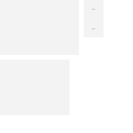
...
...