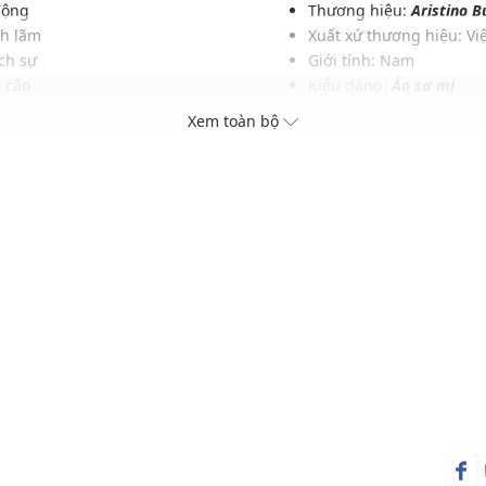
động
Thương hiệu:
Aristino B
ch lãm
Xuất xứ thương hiệu: V
ịch sự
Giới tính: Nam
o cấp
Kiểu dáng:
Áo sơ mi
tốt
Màu sắc: Trắng 6 solid
Xem toàn bộ
nhau
Chất liệu: 100% Polyeste
 lịch
Hoạ tiết: Trơn một màu
Phom áo:Ôm vừa vặn
Thích hợp mặc trong các d
Xu hướng theo mùa: Sử 