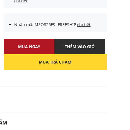
chi tiết
Nhập mã: MSO826FS- FREESHIP
chi tiết
MUA NGAY
THÊM VÀO GIỎ
MUA TRẢ CHẬM
U
HẨM