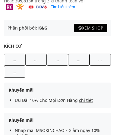
Hoặc
395,833₫
trong 3 kì thanh toán với
Tìm hiểu thêm
Phân phối bởi:
K&G
XEM SHOP
KÍCH CỠ
...
...
...
...
...
...
Khuyến mãi
Ưu Đãi 10% Cho Mọi Đơn Hàng
chi tiết
Khuyến mãi
Nhập mã: MSOXINCHAO - Giảm ngay 10%