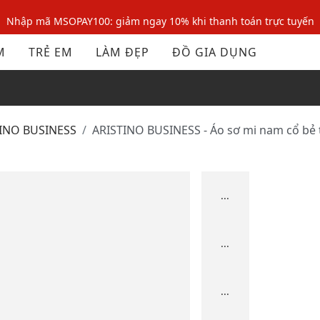
Nhập mã MSOPAY100: giảm ngay 10% khi thanh toán trực tuyến
Nhập mã: MSOXINCHAO - Giảm 10% đơn đầu cho thành viên mới!
M
TRẺ EM
LÀM ĐẸP
ĐỒ GIA DỤNG
Nhập mã MSOPAY100: giảm ngay 10% khi thanh toán trực tuyến
Nhập mã: MSOXINCHAO - Giảm 10% đơn đầu cho thành viên mới!
TINO BUSINESS
ARISTINO BUSINESS - Áo sơ mi nam cổ bẻ 
...
...
...