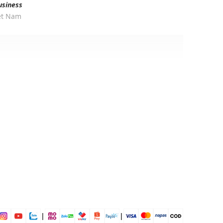
usiness
iệt Nam
r
ịp: Đi chơi, đi làm,...
dụng được tất cả các mùa trong năm
|
|