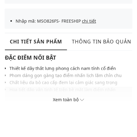
Nhập mã: MSO826FS- FREESHIP
chi tiết
CHI TIẾT SẢN PHẨM
THÔNG TIN BẢO QUẢN
ĐẶC ĐIỂM NỔI BẬT
Thiết kế dây thắt lưng phong cách nam tính cổ điển
Phom dáng gọn gàng tạo điểm nhấn lịch lãm chỉn chu
Chất liệu da bò cao cấp đem lại cảm giác sang trọng
Họa tiết dập vân tinh tế trên bề mặt làm điểm nhấn
Cấu tạo các nấc khóa đục lỗ giúp cố định vừa vặn
Xem toàn bộ
Gam màu trầm sang trọng phù hợp nhiều phong cách
Dễ phối cùng quần tây, quần kaki hoặc outfit công sở
THÔNG TIN SẢN PHẨM
Thương hiệu:
Aristino Business