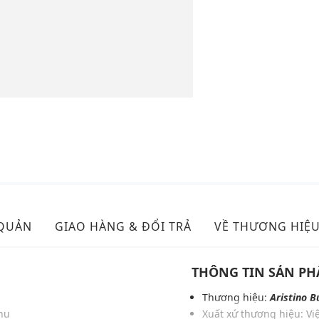
 QUẢN
GIAO HÀNG & ĐỔI TRẢ
VỀ THƯƠNG HIỆ
THÔNG TIN SẢN P
i
Thương hiệu:
Aristino B
hu
Xuất xứ thương hiệu: V