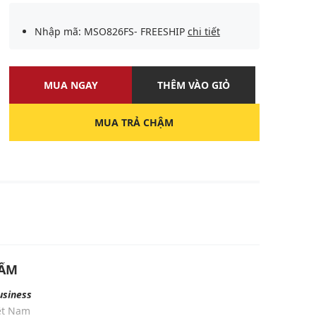
Nhập mã: MSO826FS- FREESHIP
chi tiết
MUA NGAY
THÊM VÀO GIỎ
MUA TRẢ CHẬM
U
HẨM
usiness
iệt Nam