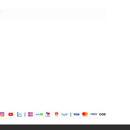
g
m)
|
|