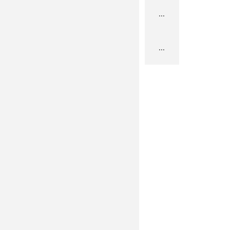
...
...