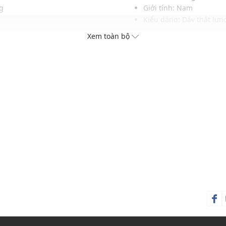
ng
Giới tính: Nam
Kiểu dáng: Dây thắt lưn
hoạt
Màu sắc: Nâu
Xem toàn bộ
ch
Chất liệu: Da bò
sở
Kích thước: 100 - 115 (c