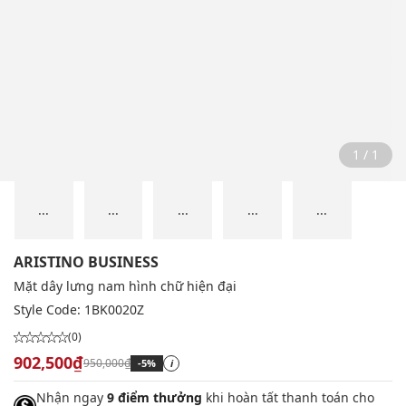
1 / 1
...
...
...
...
...
ARISTINO BUSINESS
Mặt dây lưng nam hình chữ hiện đại
Style Code:
1BK0020Z
(0)
902,500₫
950,000₫
-5%
i
Nhận ngay
9 điểm thưởng
khi hoàn tất thanh toán cho