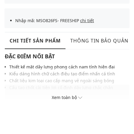
Nhập mã: MSO826FS- FREESHIP
chi tiết
CHI TIẾT SẢN PHẨM
THÔNG TIN BẢO QUẢN
ĐẶC ĐIỂM NỔI BẬT
Thiết kế mặt dây lưng phong cách nam tính hiện đại
Kiểu dáng hình chữ cách điệu tạo điểm nhấn cá tính
Chất liệu kim loại cao cấp mang vẻ ngoài sáng bóng
Cấu tạo chốt cài tiện lợi cố định dây lưng chắc chắn
Bề mặt xử lý tinh xảo thể hiện sự sang trọng đẳng cấp
Xem toàn bộ
Gam màu bạc thanh lịch giúp đa dạng hóa phong cách
THÔNG TIN SẢN PHẨM
Thương hiệu:
Aristino Business
Xuất xứ thương hiệu: Việt Nam