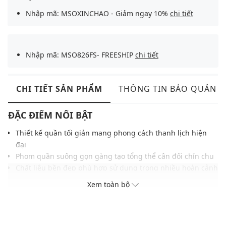
Nhập mã: MSOXINCHAO - Giảm ngay 10%
chi tiết
Nhập mã: MSO826FS- FREESHIP
chi tiết
CHI TIẾT SẢN PHẨM
THÔNG TIN BẢO QUẢN
ĐẶC ĐIỂM NỔI BẬT
Thiết kế quần tối giản mang phong cách thanh lịch hiện
đại
Phom quần suông gọn gàng tạo tổng thể cân đối chỉn chu
Chất liệu bền đẹp phù hợp sử dụng trong nhiều hoàn cảnh
Cạp quần cố định kết hợp đỉa lưng tăng tính hoàn thiện
Xem toàn bộ
cao
Túi trước sau tiện dụng hỗ trợ sắp xếp vật dụng gọn gàng
Tông màu trung tính giúp dễ dàng kết hợp nhiều trang
phục