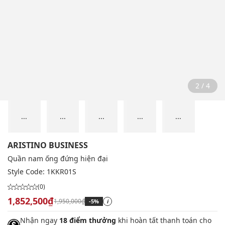
2 / 4
...
...
...
...
...
ARISTINO BUSINESS
Quần nam ống đứng hiện đại
Style Code:
1KKR01S
(0)
1,852,500₫
1,950,000₫
-5%
i
Nhận ngay
18 điểm thưởng
khi hoàn tất thanh toán cho