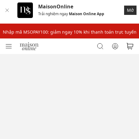
MaisonOnline
Mở
Trải nghiệm ngay
Maison Online App
Nhập mã: MSOXINCHAO - Giảm 10% đơn đầu cho thành viên mới!
Nhập mã MSOPAY100: giảm ngay 10% khi thanh toán trực tuyến
Nhập mã: MSOXINCHAO - Giảm 10% đơn đầu cho thành viên mới!
Nhập mã MSOPAY100: giảm ngay 10% khi thanh toán trực tuyến
Nhập mã: MSOXINCHAO - Giảm 10% đơn đầu cho thành viên mới!