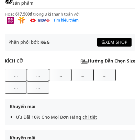
sản phẩm
Hoặc
617,500₫
trong 3 kì thanh toán với
Tìm hiểu thêm
Phân phối bởi:
K&G
XEM SHOP
KÍCH CỠ
Hướng Dẫn Chọn Size
...
...
...
...
...
...
...
Khuyến mãi
Ưu Đãi 10% Cho Mọi Đơn Hàng
chi tiết
Khuyến mãi