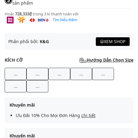
sản phẩm
Hoặc
728,333₫
trong 3 kì thanh toán với
Tìm hiểu thêm
Phân phối bởi:
K&G
XEM SHOP
KÍCH CỠ
Hướng Dẫn Chọn Size
...
...
...
...
...
...
...
Khuyến mãi
Ưu Đãi 10% Cho Mọi Đơn Hàng
chi tiết
Khuyến mãi