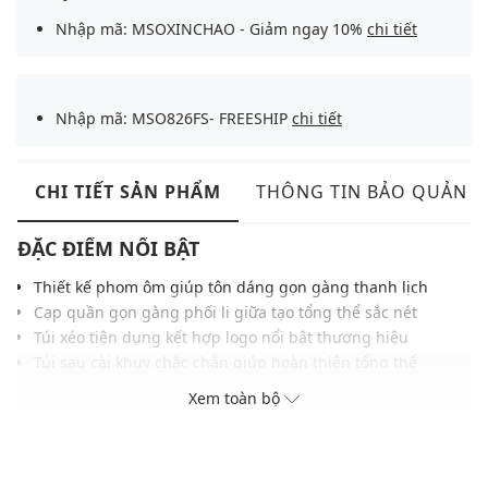
Nhập mã: MSOXINCHAO - Giảm ngay 10%
chi tiết
Nhập mã: MSO826FS- FREESHIP
chi tiết
CHI TIẾT SẢN PHẨM
THÔNG TIN BẢO QUẢN
ĐẶC ĐIỂM NỔI BẬT
Thiết kế phom ôm giúp tôn dáng gọn gàng thanh lịch
Cạp quần gọn gàng phối li giữa tạo tổng thể sắc nét
Túi xéo tiện dụng kết hợp logo nổi bật thương hiệu
Túi sau cài khuy chắc chắn giúp hoàn thiện tổng thể
Chất liệu vải mềm mại, đứng phom và hạn chế nhăn
Xem toàn bộ
Tông màu trung tính trang nhã dễ ứng dụng nhiều dịp
Phù hợp phối cùng sơ mi trắng hoặc sơ mi pastel
THÔNG TIN SẢN PHẨM