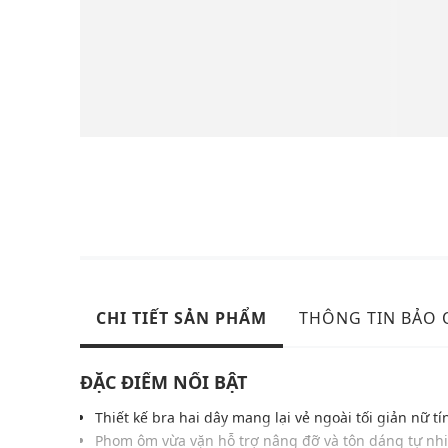
CHI TIẾT SẢN PHẨM
THÔNG TIN BẢO
ĐẶC ĐIỂM NỔI BẬT
Thiết kế bra hai dây mang lại vẻ ngoài tối giản nữ tí
Phom ôm vừa vặn hỗ trợ nâng đỡ và tôn dáng tự nh