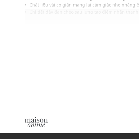
Chất liệu vải co giãn mang lại cảm giác nhẹ nhàng 
Chi tiết dây đan chéo sau lưng tạo điểm nhấn thanh
Họa tiết một màu đơn giản dễ kết hợp nhiều phong
Gam màu hiện đại mang năng lượng trẻ trung năn
Dễ phối cùng quần leggings, shorts hoặc quần thể 