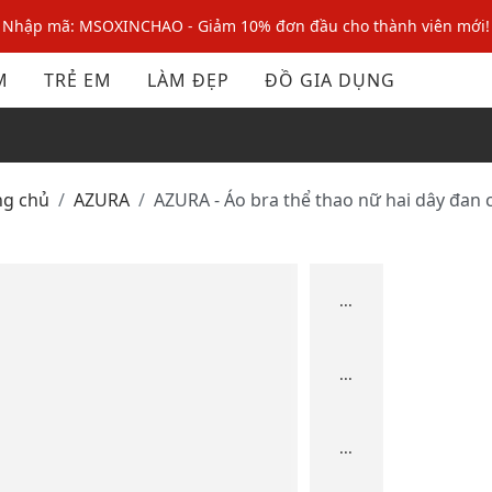
Nhập mã: MSOXINCHAO - Giảm 10% đơn đầu cho thành viên mới!
Nhập mã MSOPAY100: giảm ngay 10% khi thanh toán trực tuyến
M
TRẺ EM
LÀM ĐẸP
ĐỒ GIA DỤNG
Nhập mã: MSOXINCHAO - Giảm 10% đơn đầu cho thành viên mới!
ng chủ
AZURA
AZURA - Áo bra thể thao nữ hai dây đan
...
...
...