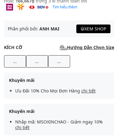
Hoặc
166,667₫
trong 3 kì thanh toán với
Tìm hiểu thêm
Phân phối bởi:
ANH MAI
XEM SHOP
KÍCH CỠ
Hướng Dẫn Chọn Size
...
...
...
Khuyến mãi
Ưu Đãi 10% Cho Mọi Đơn Hàng
chi tiết
Khuyến mãi
Nhập mã: MSOXINCHAO - Giảm ngay 10%
chi tiết