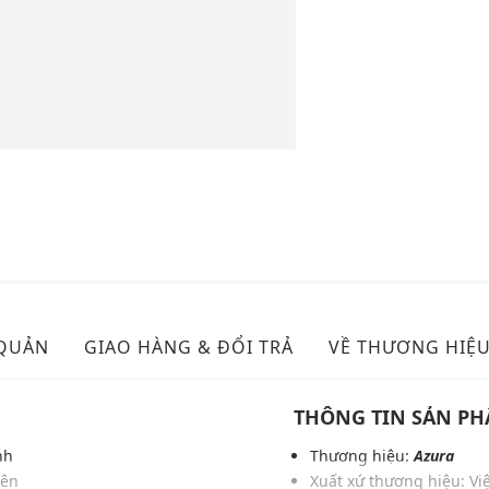
 QUẢN
GIAO HÀNG & ĐỔI TRẢ
VỀ THƯƠNG HIỆ
THÔNG TIN SẢN P
nh
Thương hiệu:
Azura
iên
Xuất xứ thương hiệu: V