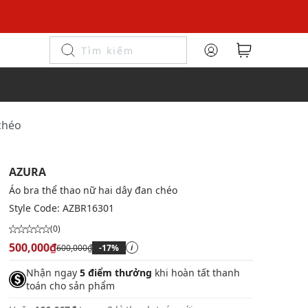
 chéo
AZURA
Áo bra thể thao nữ hai dây đan chéo
Style Code:
AZBR16301
(0)
500,000₫
600,000₫
-17%
i
Nhận ngay
5 điểm thưởng
khi hoàn tất thanh
toán cho sản phẩm