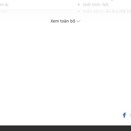
êm ái
Giới tính: Nữ
 lịch
Kiểu dáng:
Áo bra thể t
 cách
Màu sắc: Xanh dương, 
Xem toàn bộ
g động
Chất liệu: 75% Nylon, 
thao
Hoạ tiết: Trơn một màu
Phom áo: Ôm vừa vặn
Thích hợp mặc trong các d
Xu hướng theo mùa: Sử 