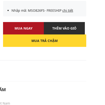
Nhập mã: MSO826FS- FREESHIP
chi tiết
MUA NGAY
THÊM VÀO GIỎ
MUA TRẢ CHẬM
U
HẨM
iệt Nam