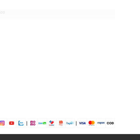
hao
Hồng tím
25% Spandex
ịp: Yoga, pilates, fitness...
dụng được tất cả các mùa trong năm
|
|