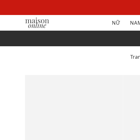
NỮ
NA
Tra