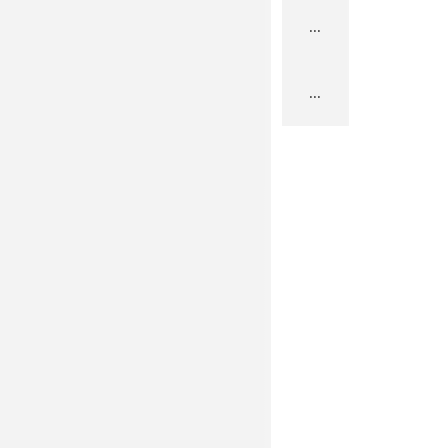
...
...