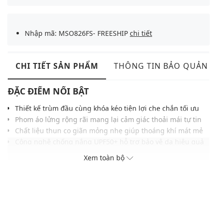
Nhập mã: MSO826FS- FREESHIP
chi tiết
CHI TIẾT SẢN PHẨM
THÔNG TIN BẢO QUẢN
ĐẶC ĐIỂM NỔI BẬT
Thiết kế trùm đầu cùng khóa kéo tiện lợi che chắn tối ưu
Phom áo lửng rộng rãi mang lại cảm giác thoải mái tự tin
Chất liệu thun co giãn mỏng nhẹ giúp thoáng khí mát mẻ
Công nghệ chống nắng UPF50+ hỗ trợ bảo vệ da hiệu quả
Chi tiết logo in trước ngực tạo điểm nhấn thể thao hiện đại
Xem toàn bộ
Gam màu hiện đại trẻ trung dễ phối nhiều kiểu phong
cách
Phù hợp phối cùng quần leggings, quần shorts, chân váy
THÔNG TIN SẢN PHẨM