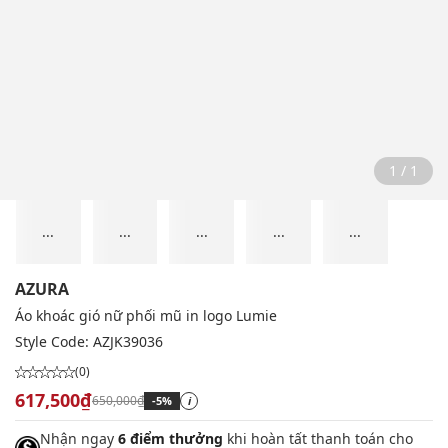
1 / 1
...
...
...
...
...
AZURA
Áo khoác gió nữ phối mũ in logo Lumie
Style Code:
AZJK39036
(0)
617,500₫
650,000₫
-5%
i
Nhận ngay
6 điểm thưởng
khi hoàn tất thanh toán cho