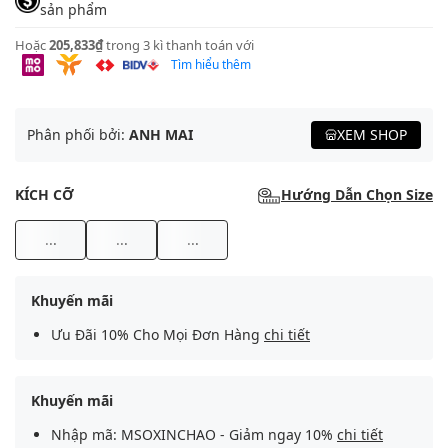
sản phẩm
Hoặc
205,833₫
trong 3 kì thanh toán với
Tìm hiểu thêm
Phân phối bởi:
ANH MAI
XEM SHOP
KÍCH CỠ
Hướng Dẫn Chọn Size
...
...
...
Khuyến mãi
Ưu Đãi 10% Cho Mọi Đơn Hàng
chi tiết
Khuyến mãi
Nhập mã: MSOXINCHAO - Giảm ngay 10%
chi tiết