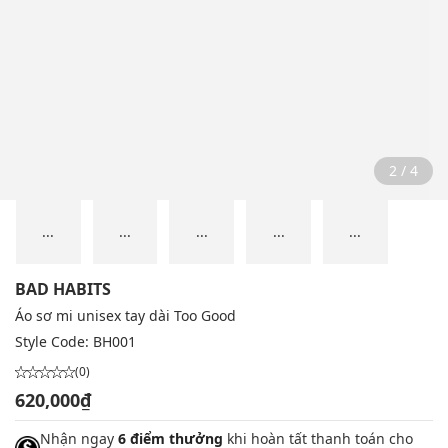
2 / 4
...
...
...
...
...
BAD HABITS
Áo sơ mi unisex tay dài Too Good
Style Code:
BH001
(0)
620,000₫
Nhận ngay
6 điểm thưởng
khi hoàn tất thanh toán cho