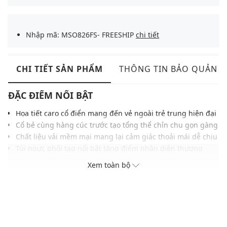
Nhập mã: MSO826FS- FREESHIP
chi tiết
CHI TIẾT SẢN PHẨM
THÔNG TIN BẢO QUẢN
ĐẶC ĐIỂM NỔI BẬT
Họa tiết caro cổ điển mang đến vẻ ngoài trẻ trung hiện đại
Cổ bẻ cùng hàng cúc trước tạo tổng thể chỉn chu gọn gàng
Chất liệu vải mềm mại mang lại cảm giác thoải mái dễ chịu
Túi ngực phối tag nổi bật tăng điểm nhận diện thương
hiệu
Xem toàn bộ
Tay dài bo măng sét hoàn thiện phom áo gọn gàng đẹp
mắt
Phom suông rộng vừa vặn, phù hợp mặc trong nhiều dịp
Dễ phối cùng quần jeans, quần khaki hoặc layer thời trang
THÔNG TIN SẢN PHẨM