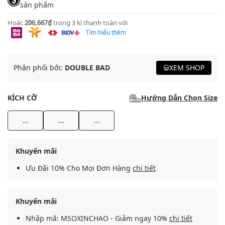
sản phẩm
Hoặc
206,667₫
trong 3 kì thanh toán với
Tìm hiểu thêm
Phân phối bởi:
DOUBLE BAD
XEM SHOP
KÍCH CỠ
Hướng Dẫn Chọn Size
...
...
...
Khuyến mãi
Ưu Đãi 10% Cho Mọi Đơn Hàng
chi tiết
Khuyến mãi
Nhập mã: MSOXINCHAO - Giảm ngay 10%
chi tiết