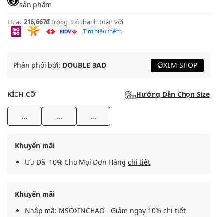
sản phẩm
Hoặc
216,667₫
trong 3 kì thanh toán với
Tìm hiểu thêm
Phân phối bởi:
DOUBLE BAD
XEM SHOP
KÍCH CỠ
Hướng Dẫn Chọn Size
...
...
...
Khuyến mãi
Ưu Đãi 10% Cho Mọi Đơn Hàng
chi tiết
Khuyến mãi
Nhập mã: MSOXINCHAO - Giảm ngay 10%
chi tiết