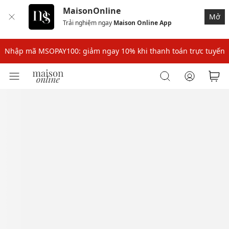
MaisonOnline
Mở
Trải nghiệm ngay
Maison Online App
Nhập mã: MSOXINCHAO - Giảm 10% đơn đầu cho thành viên mới!
Nhập mã MSOPAY100: giảm ngay 10% khi thanh toán trực tuyến
Nhập mã: MSOXINCHAO - Giảm 10% đơn đầu cho thành viên mới!
Nhập mã MSOPAY100: giảm ngay 10% khi thanh toán trực tuyến
Nhập mã: MSOXINCHAO - Giảm 10% đơn đầu cho thành viên mới!