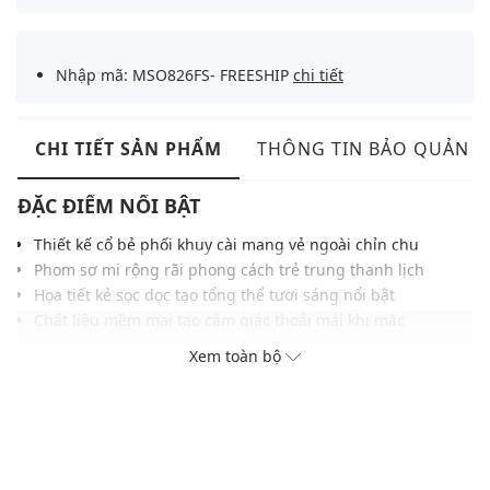
Nhập mã: MSO826FS- FREESHIP
chi tiết
CHI TIẾT SẢN PHẨM
THÔNG TIN BẢO QUẢN
ĐẶC ĐIỂM NỔI BẬT
Thiết kế cổ bẻ phối khuy cài mang vẻ ngoài chỉn chu
Phom sơ mi rộng rãi phong cách trẻ trung thanh lịch
Họa tiết kẻ sọc dọc tạo tổng thể tươi sáng nổi bật
Chất liệu mềm mại tạo cảm giác thoải mái khi mặc
Logo thêu trước ngực tạo điểm nhấn tinh tế thu hút
Xem toàn bộ
Phối phụ kiện thỏ bông tăng nét đáng yêu và nổi bật
Dễ phối cùng chân váy, quần jeans hoặc quần short
THÔNG TIN SẢN PHẨM
Thương hiệu:
Bad Rabbit Club