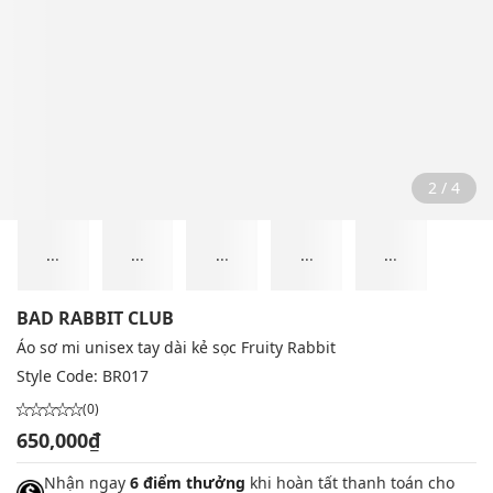
2 / 4
...
...
...
...
...
BAD RABBIT CLUB
Áo sơ mi unisex tay dài kẻ sọc Fruity Rabbit
Style Code:
BR017
(0)
650,000₫
Nhận ngay
6 điểm thưởng
khi hoàn tất thanh toán cho