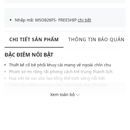
Nhập mã: MSO826FS- FREESHIP
chi tiết
CHI TIẾT SẢN PHẨM
THÔNG TIN BẢO QUẢN
ĐẶC ĐIỂM NỔI BẬT
Thiết kế cổ bẻ phối khuy cài mang vẻ ngoài chỉn chu
Phom sơ mi rộng rãi phong cách trẻ trung thanh lịch
Họa tiết kẻ sọc dọc tạo tổng thể tươi sáng nổi bật
Chất liệu mềm mại tạo cảm giác thoải mái khi mặc
Logo thêu trước ngực tạo điểm nhấn tinh tế thu hút
Xem toàn bộ
Phối phụ kiện thỏ bông tăng nét đáng yêu và nổi bật
Dễ phối cùng chân váy, quần jeans hoặc quần short
THÔNG TIN SẢN PHẨM
Thương hiệu:
Bad Rabbit Club