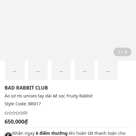
2 / 4
...
...
...
...
...
BAD RABBIT CLUB
Áo sơ mi unisex tay dài kẻ sọc Fruity Rabbit
Style Code:
BR017
(0)
650,000₫
Nhận ngay
6 điểm thưởng
khi hoàn tất thanh toán cho