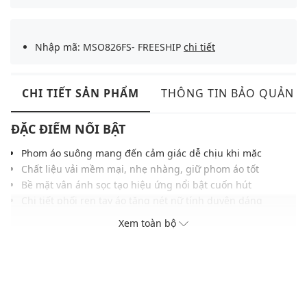
Nhập mã: MSO826FS- FREESHIP
chi tiết
CHI TIẾT SẢN PHẨM
THÔNG TIN BẢO QUẢN
ĐẶC ĐIỂM NỔI BẬT
Phom áo suông mang đến cảm giác dễ chịu khi mặc
Chất liệu vải mềm mại, nhẹ nhàng, giữ phom áo tốt
Bề mặt vân ánh sọc tạo hiệu ứng nổi bật cuốn hút
Chi tiết phối ren tay áo tăng nét nữ tính duyên dáng
Họa tiết chữ nổi bật phối nơ tạo điểm nhấn bắt mắt
Xem toàn bộ
Cổ bo phối màu hài hòa hoàn thiện tổng thể nổi bật
Dễ phối cùng chân váy, jeans hoặc shorts năng động
THÔNG TIN SẢN PHẨM
Thương hiệu:
Bad Rabbit Club