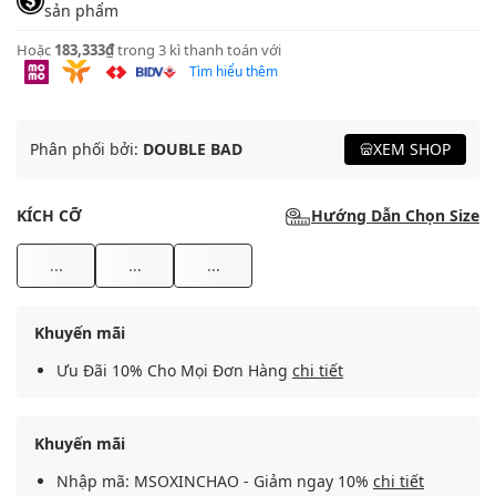
sản phẩm
Hoặc
183,333₫
trong 3 kì thanh toán với
Tìm hiểu thêm
Phân phối bởi:
DOUBLE BAD
XEM SHOP
KÍCH CỠ
Hướng Dẫn Chọn Size
...
...
...
Khuyến mãi
Ưu Đãi 10% Cho Mọi Đơn Hàng
chi tiết
Khuyến mãi
Nhập mã: MSOXINCHAO - Giảm ngay 10%
chi tiết