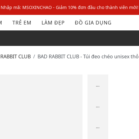
Nhập mã: MSOXINCHAO - Giảm 10% đơn đầu cho thành viên mới!
Nhập mã MSOPAY100: giảm ngay 10% khi thanh toán trực tuyến
M
TRẺ EM
LÀM ĐẸP
ĐỒ GIA DỤNG
Nhập mã: MSOXINCHAO - Giảm 10% đơn đầu cho thành viên mới!
 RABBIT CLUB
BAD RABBIT CLUB - Túi đeo chéo unisex th
...
...
...