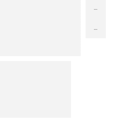
...
...