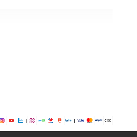
 Poly
a điện thoại, ví tiền, vật dụng cá nhân,...
 dịp: Đi chơi, đi làm....
dụng được tất cả các mùa trong năm
|
|