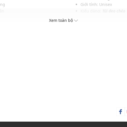
ang
Giới tính: Unisex
ân
Kiểu dáng:
Túi đeo chéo
 bật
Màu sắc: Pink, Black
Xem toàn bộ
 tế
Chất liệu: Vải lông 100%
tính
Kích thước: Tbc
Sức chứa: Có thể đựng vừ
Thích hợp dùng trong các
Xu hướng theo mùa: Sử 