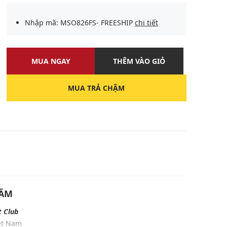
Nhập mã: MSO826FS- FREESHIP
chi tiết
MUA NGAY
THÊM VÀO GIỎ
MUA TRẢ CHẬM
U
HẨM
t Club
iệt Nam