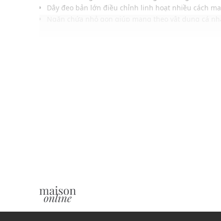
Dây đeo bản lớn điều chỉnh linh hoạt nhiều cách m
Ngăn chứa nhỏ gọn giúp mang theo vật dụng cá nh
Chi tiết thêu, phụ kiện tăng dấu ấn thương hiệu nổi
Khóa cài kim loại chắc chắn hoàn thiện tổng thể tinh
Phù hợp phối cùng trang phục thường ngày đầy cá 