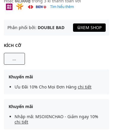
Hoặc
60,000₫
trong 3 kì thanh toán với
Tìm hiểu thêm
Phân phối bởi:
DOUBLE BAD
XEM SHOP
KÍCH CỠ
...
Khuyến mãi
Ưu Đãi 10% Cho Mọi Đơn Hàng
chi tiết
Khuyến mãi
Nhập mã: MSOXINCHAO - Giảm ngay 10%
chi tiết