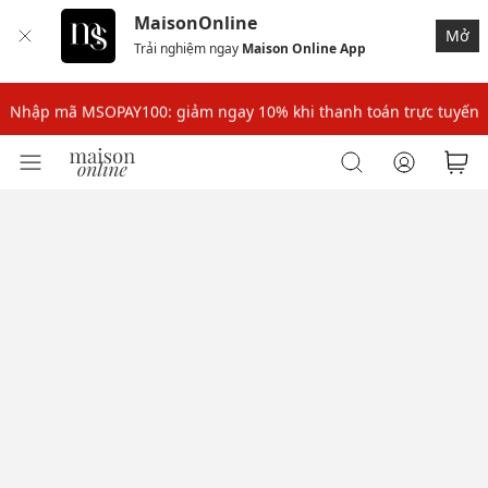
MaisonOnline
Mở
Trải nghiệm ngay
Maison Online App
Nhập mã: MSOXINCHAO - Giảm 10% đơn đầu cho thành viên mới!
Nhập mã MSOPAY100: giảm ngay 10% khi thanh toán trực tuyến
Nhập mã: MSOXINCHAO - Giảm 10% đơn đầu cho thành viên mới!
Nhập mã MSOPAY100: giảm ngay 10% khi thanh toán trực tuyến
Nhập mã: MSOXINCHAO - Giảm 10% đơn đầu cho thành viên mới!