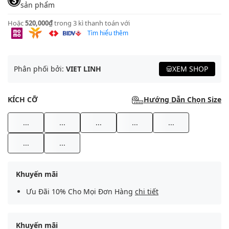
sản phẩm
Hoặc
520,000₫
trong 3 kì thanh toán với
Tìm hiểu thêm
Phân phối bởi:
VIET LINH
XEM SHOP
KÍCH CỠ
Hướng Dẫn Chọn Size
...
...
...
...
...
...
...
Khuyến mãi
Ưu Đãi 10% Cho Mọi Đơn Hàng
chi tiết
Khuyến mãi