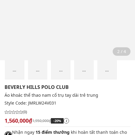
2 / 4
...
...
...
...
...
BEVERLY HILLS POLO CLUB
Áo khoác thể thao nam cổ trụ tay dài trẻ trung
Style Code:
JMRLW24V031
(0)
1,560,000₫
1,950,000₫
-20%
i
Nhận ngay
15 điểm thưởng
khi hoàn tất thanh toán cho