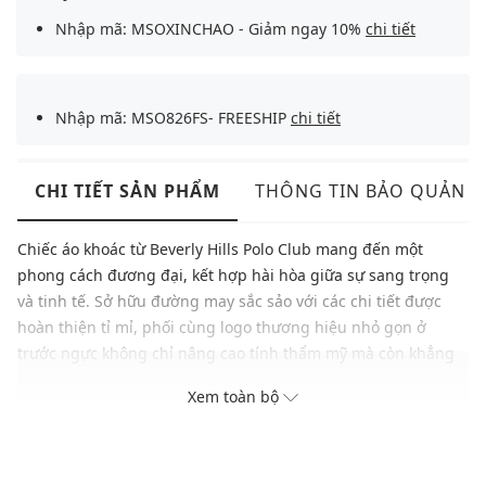
Nhập mã: MSOXINCHAO - Giảm ngay 10%
chi tiết
Nhập mã: MSO826FS- FREESHIP
chi tiết
CHI TIẾT SẢN PHẨM
THÔNG TIN BẢO QUẢN
Chiếc áo khoác từ Beverly Hills Polo Club mang đến một
phong cách đương đại, kết hợp hài hòa giữa sự sang trọng
và tinh tế. Sở hữu đường may sắc sảo với các chi tiết được
hoàn thiện tỉ mỉ, phối cùng logo thương hiệu nhỏ gọn ở
trước ngực không chỉ nâng cao tính thẩm mỹ mà còn khẳng
định chất lượng vượt trội của sản phẩm, đây chính là sự lựa
Xem toàn bộ
chọn hoàn hảo cho tủ đồ của bạn.
Thương hiệu: Beverly Hills Polo Club
Xuất xứ: Mỹ