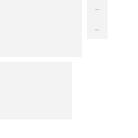
...
...