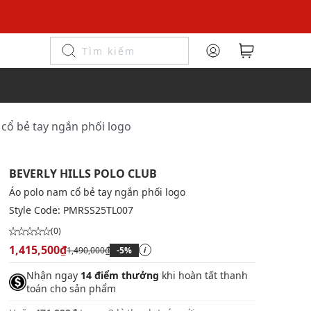
cổ bẻ tay ngắn phối logo
BEVERLY HILLS POLO CLUB
Áo polo nam cổ bẻ tay ngắn phối logo
Style Code:
PMRSS25TL007
(0)
1,415,500₫
1,490,000₫
-5%
i
Nhận ngay
14 điểm thưởng
khi hoàn tất thanh
toán cho sản phẩm