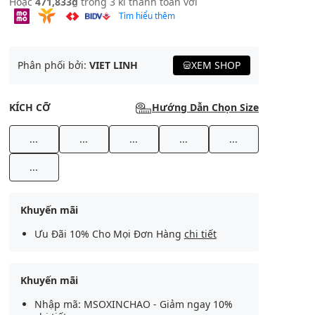
Hoặc
471,833₫
trong 3 kì thanh toán với
Tìm hiểu thêm
Phân phối bởi:
VIET LINH
XEM SHOP
KÍCH CỠ
Hướng Dẫn Chọn Size
...
...
...
...
...
...
Khuyến mãi
Ưu Đãi 10% Cho Mọi Đơn Hàng
chi tiết
Khuyến mãi
Nhập mã: MSOXINCHAO - Giảm ngay 10%