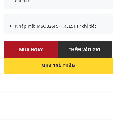
chi tiết
Nhập mã: MSO826FS- FREESHIP
chi tiết
MUA NGAY
THÊM VÀO GIỎ
MUA TRẢ CHẬM
U