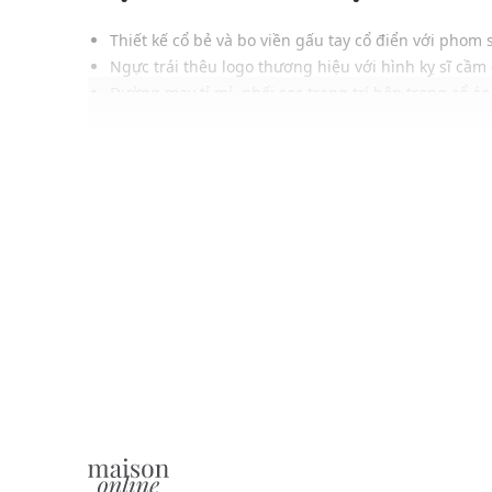
Thiết kế cổ bẻ và bo viền gấu tay cổ điển với phom
Ngực trái thêu logo thương hiệu với hình kỵ sĩ cầm
Đường may tỉ mỉ, phối sọc trang trí bên trong cổ áo
Chất liệu cao cấp, mềm mịn, khả năng thấm hút và 
Gam màu hiện đại, dễ phối đồ và phù hợp với nhiề
Thông tin sản phẩm
Thương hiệu:
Beverly Hills Polo Club
Xuất xứ thương hiệu: Mỹ
Giới tính: Nam
Kiểu dáng:
Áo polo
Màu sắc: Blue
Chất liệu: 94%Cotton, 6%Spandex
Hoạ tiết: Trơn một màu
Phom áo: Slim fit
Thích hợp mặc trong các dịp: Đi chơi, đi làm,....
Xu hướng theo mùa: Sử dụng được tất cả các mùa 