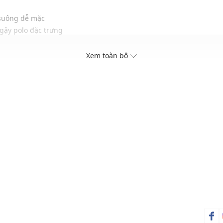
 suông dễ mặc
 gậy polo đặc trưng
chống nhăn vượt trội
Xem toàn bộ
u hoàn cảnh từ dạo phố đến sân golf
trong năm