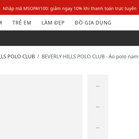
Nhập mã MSOPAY100: giảm ngay 10% khi thanh toán trực tuyến
Nhập mã: MSOXINCHAO - Giảm 10% đơn đầu cho thành viên mới!
M
TRẺ EM
LÀM ĐẸP
ĐỒ GIA DỤNG
Nhập mã MSOPAY100: giảm ngay 10% khi thanh toán trực tuyến
Nhập mã: MSOXINCHAO - Giảm 10% đơn đầu cho thành viên mới!
ILLS POLO CLUB
BEVERLY HILLS POLO CLUB - Áo polo nam 
...
...
...