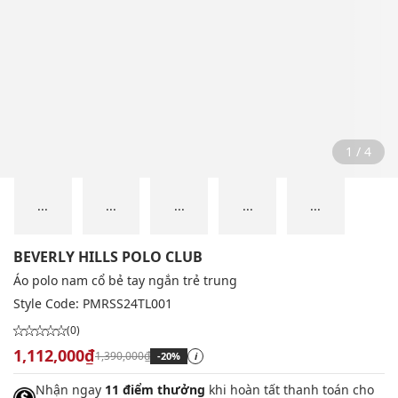
2 / 4
...
...
...
...
...
BEVERLY HILLS POLO CLUB
Áo polo nam cổ bẻ tay ngắn trẻ trung
Style Code:
PMRSS24TL001
(0)
1,112,000₫
1,390,000₫
-20%
i
Nhận ngay
11 điểm thưởng
khi hoàn tất thanh toán cho