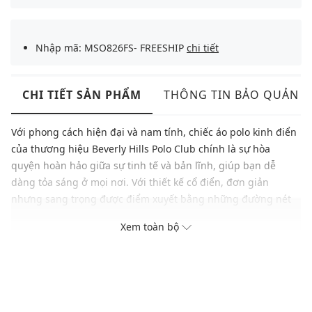
Nhập mã: MSO826FS- FREESHIP
chi tiết
CHI TIẾT SẢN PHẨM
THÔNG TIN BẢO QUẢN
Với phong cách hiện đại và nam tính, chiếc áo polo kinh điển
của thương hiệu Beverly Hills Polo Club chính là sự hòa
quyện hoàn hảo giữa sự tinh tế và bản lĩnh, giúp bạn dễ
dàng tỏa sáng ở mọi nơi. Với thiết kế cổ điển, đơn giản
nhưng sang trọng được điểm xuyết bằng những đường nét
may tinh tế, item này còn được chú trọng đến từng chi tiết để
Xem toàn bộ
tôn lên phom dáng hoàn hảo của các quý ông.
Thương hiệu: Beverly Hills Polo Club
Xuất xứ: Mỹ
Giới tính: Nam