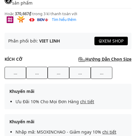
sản phẩm
Hoặc
370,667₫
trong 3 kì thanh toán với
Tìm hiểu thêm
Phân phối bởi:
VIET LINH
XEM SHOP
KÍCH CỠ
Hướng Dẫn Chọn Size
...
...
...
...
...
Khuyến mãi
Ưu Đãi 10% Cho Mọi Đơn Hàng
chi tiết
Khuyến mãi
Nhập mã: MSOXINCHAO - Giảm ngay 10%
chi tiết