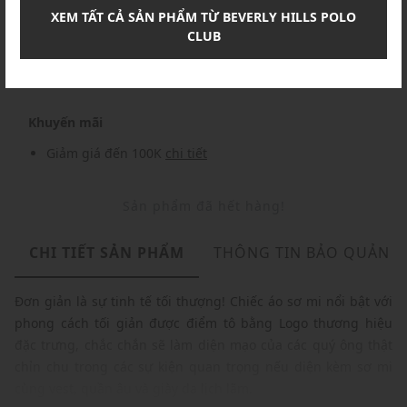
XEM TẤT CẢ SẢN PHẨM TỪ BEVERLY HILLS POLO
CLUB
Nhập mã: MSO826FS- FREESHIP
chi tiết
Khuyến mãi
Giảm giá đến 100K
chi tiết
Sản phẩm đã hết hàng!
CHI TIẾT SẢN PHẨM
THÔNG TIN BẢO QUẢN
Đơn giản là sự tinh tế tối thượng! Chiếc áo sơ mi nổi bật với
phong cách tối giản được điểm tô bằng Logo thương hiệu
đặc trưng, chắc chắn sẽ làm diện mạo của các quý ông thật
chỉn chu trong các sự kiện quan trọng nếu diện kèm sơ mi
cùng vest, quần âu và giày da lịch lãm.