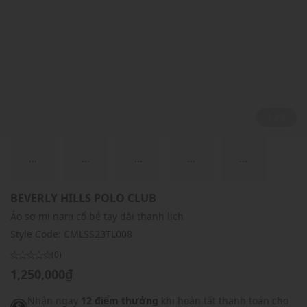
1 / 1
...
...
...
...
...
BEVERLY HILLS POLO CLUB
Áo sơ mi nam cổ bẻ tay dài thanh lịch
Style Code:
CMLSS23TL008
(0)
1,250,000₫
Nhận ngay
12 điểm thưởng
khi hoàn tất thanh toán cho