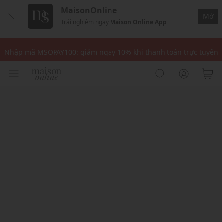
MaisonOnline
Mở
Trải nghiệm ngay
Maison Online App
Nhập mã: MSOXINCHAO - Giảm 10% đơn đầu cho thành viên mới!
Nhập mã MSOPAY100: giảm ngay 10% khi thanh toán trực tuyến
Nhập mã: MSOXINCHAO - Giảm 10% đơn đầu cho thành viên mới!
Nhập mã MSOPAY100: giảm ngay 10% khi thanh toán trực tuyến
Nhập mã: MSOXINCHAO - Giảm 10% đơn đầu cho thành viên mới!