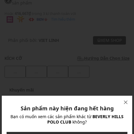
sản phẩm
Hoặc
416,667₫
trong 3 kì thanh toán với
Tìm hiểu thêm
Phân phối bởi:
VIET LINH
XEM SHOP
KÍCH CỠ
Hướng Dẫn Chọn Size
...
...
...
...
Khuyến mãi
Ưu Đãi 10% Cho Mọi Đơn Hàng
chi tiết
Sản phẩm này hiện đang hết hàng
Bạn có muốn xem các sản phẩm khác từ
BEVERLY HILLS
Khuyến mãi
POLO CLUB
không?
Nhập mã: MSOXINCHAO - Giảm ngay 10%
chi tiết