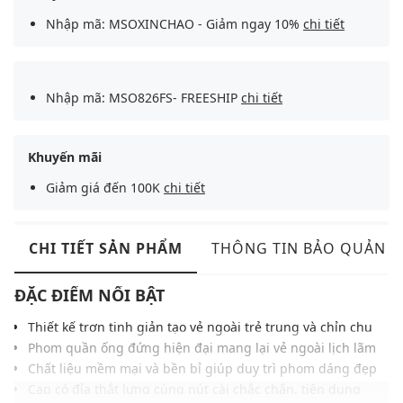
Nhập mã: MSOXINCHAO - Giảm ngay 10%
chi tiết
Nhập mã: MSO826FS- FREESHIP
chi tiết
Khuyến mãi
Giảm giá đến 100K
chi tiết
CHI TIẾT SẢN PHẨM
THÔNG TIN BẢO QUẢN
ĐẶC ĐIỂM NỔI BẬT
Thiết kế trơn tinh giản tạo vẻ ngoài trẻ trung và chỉn chu
Phom quần ống đứng hiện đại mang lại vẻ ngoài lịch lãm
Chất liệu mềm mại và bền bỉ giúp duy trì phom dáng đẹp
Cạp có đỉa thắt lưng cùng nút cài chắc chắn, tiện dụng