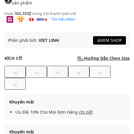
sản phẩm
Hoặc
563,333₫
trong 3 kì thanh toán với
Tìm hiểu thêm
Phân phối bởi:
VIET LINH
XEM SHOP
KÍCH CỠ
Hướng Dẫn Chọn Size
...
...
...
...
...
...
Khuyến mãi
Ưu Đãi 10% Cho Mọi Đơn Hàng
chi tiết
Khuyến mãi