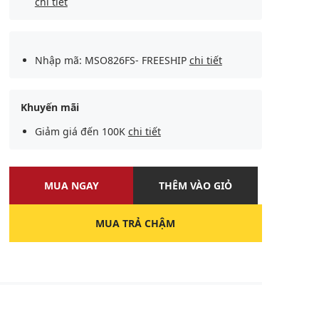
chi tiết
Nhập mã: MSO826FS- FREESHIP
chi tiết
Khuyến mãi
Giảm giá đến 100K
chi tiết
MUA NGAY
THÊM VÀO GIỎ
MUA TRẢ CHẬM