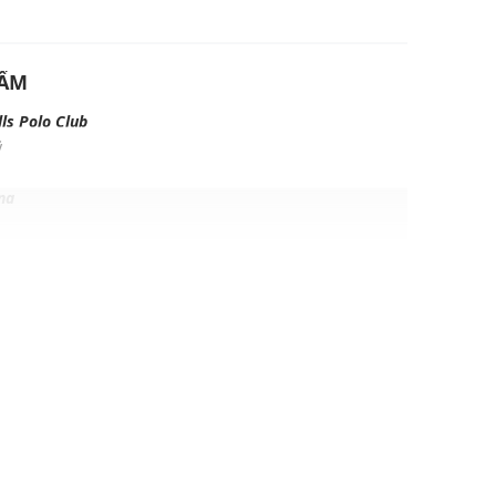
U
HẨM
lls Polo Club
ỹ
ng
ịp: Đi làm, đi chơi, đi du lịch....
dụng được tất cả các mùa trong năm