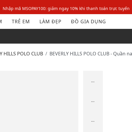
Nhập mã MSOPAY100: giảm ngay 10% khi thanh toán trực tuyến
Nhập mã: MSOXINCHAO - Giảm 10% đơn đầu cho thành viên mới!
M
TRẺ EM
LÀM ĐẸP
ĐỒ GIA DỤNG
Nhập mã MSOPAY100: giảm ngay 10% khi thanh toán trực tuyến
Nhập mã: MSOXINCHAO - Giảm 10% đơn đầu cho thành viên mới!
LY HILLS POLO CLUB
BEVERLY HILLS POLO CLUB - Quần na
...
...
...