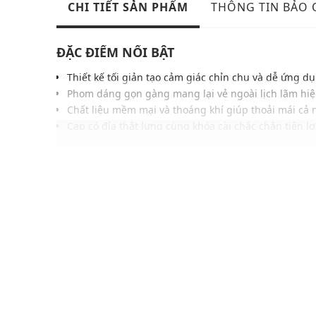
CHI TIẾT SẢN PHẨM
THÔNG TIN BẢO
ĐẶC ĐIỂM NỔI BẬT
Thiết kế tối giản tạo cảm giác chỉn chu và dễ ứng d
Phom dáng gọn gàng mang lại vẻ ngoài lịch lãm hiệ
Chất liệu mềm mại và thoáng khí giúp thoải mái cả 
Cạp có đỉa thắt lưng cùng khóa cài chắc chắn tiện lợ
Túi hai bên được hoàn thiện gọn gàng tăng tính tiệ
Gam màu trung tính hài hòa nhiều phong cách khá
Phù hợp phối cùng áo sơ mi, polo hoặc blazer thanh