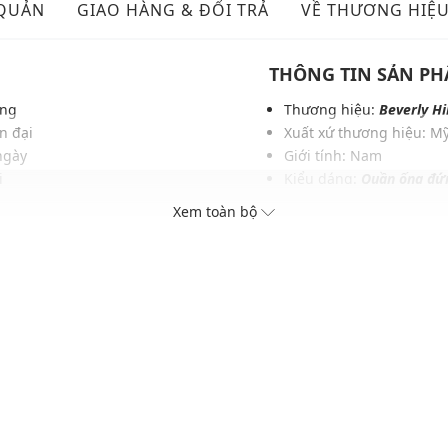
 QUẢN
GIAO HÀNG & ĐỔI TRẢ
VỀ THƯƠNG HIỆ
THÔNG TIN SẢN P
ụng
Thương hiệu:
Beverly Hi
n đại
Xuất xứ thương hiệu: M
ngày
Giới tính: Nam
i
Kiểu dáng:
Quần ống đứ
n dụng
Màu sắc: Đen
Xem toàn bộ
c nhau
Chất liệu: Conjugated
 lịch
Hoạ tiết: Trơn một màu
Phom quần: Regular fit
Thích hợp mặc trong các d
Xu hướng theo mùa: Sử 