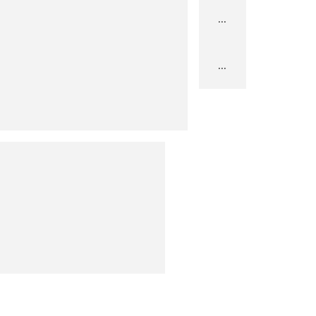
...
...