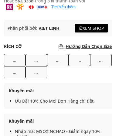
Hoặc
563,333₫
trong 3 kì thanh toán với
Tìm hiểu thêm
Phân phối bởi:
VIET LINH
XEM SHOP
KÍCH CỠ
Hướng Dẫn Chọn Size
...
...
...
...
...
...
...
Khuyến mãi
Ưu Đãi 10% Cho Mọi Đơn Hàng
chi tiết
Khuyến mãi
Nhập mã: MSOXINCHAO - Giảm ngay 10%