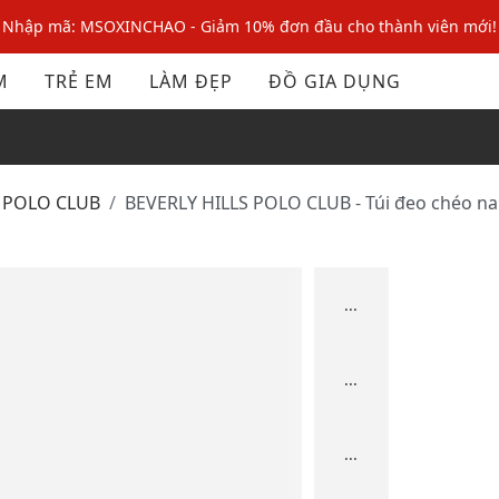
Nhập mã: MSOXINCHAO - Giảm 10% đơn đầu cho thành viên mới!
Nhập mã MSOPAY100: giảm ngay 10% khi thanh toán trực tuyến
M
TRẺ EM
LÀM ĐẸP
ĐỒ GIA DỤNG
Nhập mã: MSOXINCHAO - Giảm 10% đơn đầu cho thành viên mới!
S POLO CLUB
BEVERLY HILLS POLO CLUB - Túi đeo chéo n
...
...
...