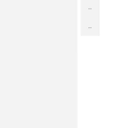
...
...