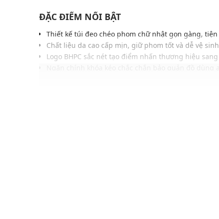
ĐẶC ĐIỂM NỔI BẬT
Thiết kế túi đeo chéo phom chữ nhật gọn gàng, tiệ
Chất liệu da cao cấp mịn, giữ phom tốt và dễ vệ sinh
Logo BHPC sắc nét tạo điểm nhấn thương hiệu sang
Ngăn chính khóa kéo chắc chắn bảo quản đồ dùng 
Dây đeo bản vừa, có thể điều chỉnh độ dài linh hoạt
Ngăn phụ phía trước tăng khả năng sắp xếp vật dụ
Gam màu cổ điển, dễ phối với trang phục hàng ngà