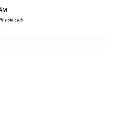
HẨM
lls Polo Club
ỹ
 chìa khóa, ví tiền, điện thoại, các phụ kiện khác,...
 dịp: Đi chơi, đi làm....
dụng được tất cả các mùa trong năm