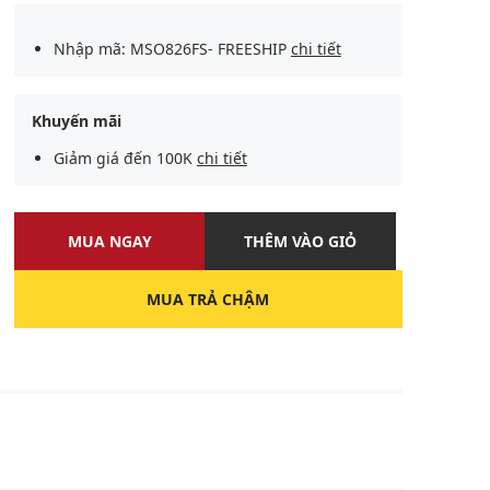
Nhập mã: MSO826FS- FREESHIP
chi tiết
Khuyến mãi
Giảm giá đến 100K
chi tiết
MUA NGAY
THÊM VÀO GIỎ
MUA TRẢ CHẬM
U