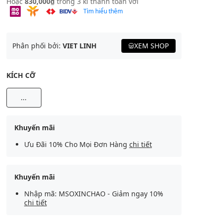
Hoặc
830,000₫
trong 3 kì thanh toán với
Tìm hiểu thêm
Phân phối bởi:
VIET LINH
XEM SHOP
KÍCH CỠ
...
Khuyến mãi
Ưu Đãi 10% Cho Mọi Đơn Hàng
chi tiết
Khuyến mãi
Nhập mã: MSOXINCHAO - Giảm ngay 10%
chi tiết