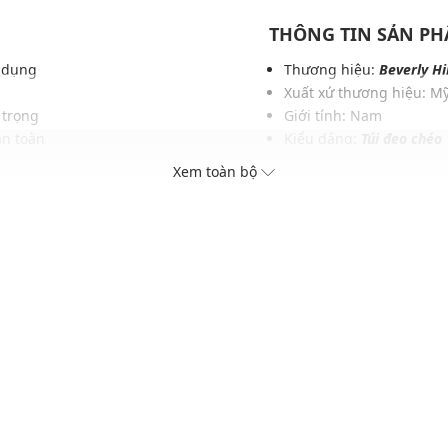
THÔNG TIN SẢN P
n dụng
Thương hiệu:
Beverly Hi
Xuất xứ thương hiệu: M
 trọng
Giới tính: Nam
an toàn
Kiểu dáng:
Túi đeo chéo
Màu sắc: Brown
Xem toàn bộ
ng
Chất liệu: Da
y
Sức chứa: Có thể đựng vừa
Thích hợp dùng trong các
Xu hướng theo mùa: Sử 