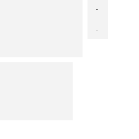
...
...