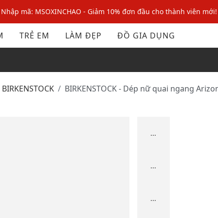
Nhập mã: MSOXINCHAO - Giảm 10% đơn đầu cho thành viên mới!
Nhập mã MSOPAY100: giảm ngay 10% khi thanh toán trực tuyến
M
TRẺ EM
LÀM ĐẸP
ĐỒ GIA DỤNG
Nhập mã: MSOXINCHAO - Giảm 10% đơn đầu cho thành viên mới!
BIRKENSTOCK
BIRKENSTOCK - Dép nữ quai ngang Arizon
...
...
...