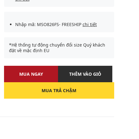
Nhập mã: MSO826FS- FREESHIP
chi tiết
*Hệ thống tự động chuyển đổi size Quý khách
đặt về mặc định EU
MUA NGAY
THÊM VÀO GIỎ
MUA TRẢ CHẬM
U