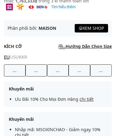
Hoặc
1,763,333₫
trong 3 kì thanh toán với
Tìm hiểu thêm
Phân phối bởi:
MAISON
XEM SHOP
KÍCH CỠ
Hướng Dẫn Chọn Size
EU
US
UK
KR
...
...
...
...
...
Khuyến mãi
Ưu Đãi 10% Cho Mọi Đơn Hàng
chi tiết
Khuyến mãi
Nhập mã: MSOXINCHAO - Giảm ngay 10%
chi tiết