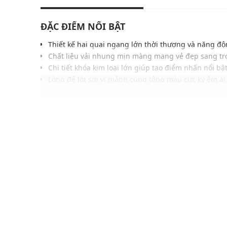
ĐẶC ĐIỂM NỔI BẬT
Thiết kế hai quai ngang lớn thời thượng và năng đ
Chất liệu vải nhung mịn màng mang vẻ đẹp sang tr
Chi tiết khóa kim loại lớn giúp tạo điểm nhấn nổi bậ
Lòng đế lót sợi vi mảnh cùng tông màu cực kỳ êm ái
Đế Cork-latex đặc trưng hỗ trợ nâng đỡ vòm chân tố
Đế ngoài EVA nhẹ nhàng và chống trơn trượt hiệu q
Gam màu đỏ hiện đại dễ dàng phối hợp nhiều tran