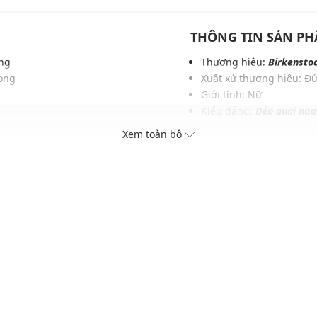
THÔNG TIN SẢN P
ộng
Thương hiệu:
Birkensto
ọng
Xuất xứ thương hiệu: Đ
t
Giới tính: Nữ
Kiểu dáng:
Dép quai nga
i ưu
Màu sắc: Maroon
Xem toàn bộ
uả
Chất liệu: Textile, Natura
g phục
Thích hợp dùng trong các 
Xu hướng theo mùa: Sử 