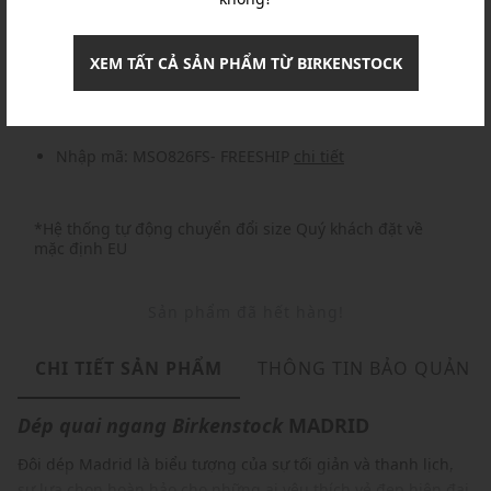
Khuyến mãi
XEM TẤT CẢ SẢN PHẨM TỪ BIRKENSTOCK
Nhập mã: MSOXINCHAO - Giảm ngay 10%
chi tiết
Nhập mã: MSO826FS- FREESHIP
chi tiết
*Hệ thống tự động chuyển đổi size Quý khách đặt về
mặc định EU
Sản phẩm đã hết hàng!
CHI TIẾT SẢN PHẨM
THÔNG TIN BẢO QUẢN
Dép quai ngang
Birkenstock
MADRID
Đôi dép Madrid là biểu tượng của sự tối giản và thanh lịch,
sự lựa chọn hoàn hảo cho những ai yêu thích vẻ đẹp hiện đại