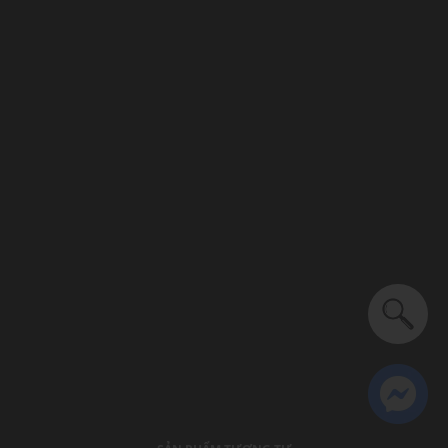
Giới tính: Nữ
Kiểu dáng:
Dép quai ngang
Màu sắc:Graceful Pearl White
Chất liệu: Greased leather, Nappa leather, Cork, EVA
Logo: Được in trên đế dép
Mũi dép tròn, đế bệt
Dây quai: Mềm mại, dễ dàng thao tác xỏ/tháo
Thích hợp dùng trong các dịp: Đi biển, đi chơi, hoạt động
ngoài trời.....
Xu hướng theo mùa: Sử dụng được tất cả các mùa trong
năm