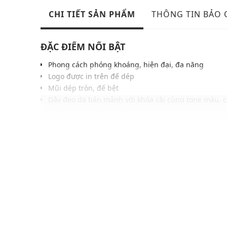
CHI TIẾT SẢN PHẨM
THÔNG TIN BẢO
ĐẶC ĐIỂM NỔI BẬT
Phong cách phóng khoáng, hiện đại, đa năng
Logo được in trên đế dép
Mũi dép tròn, đế bệt
Dây đeo da bản mảnh với khóa cài cùng tone màu, c
Đế có rãnh chống trơn trượt, tăng độ bám
Gam màu hiện đại dễ dàng phối với nhiều trang ph