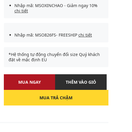
Nhập mã: MSOXINCHAO - Giảm ngay 10%
chi tiết
Nhập mã: MSO826FS- FREESHIP
chi tiết
*Hệ thống tự động chuyển đổi size Quý khách
đặt về mặc định EU
MUA NGAY
THÊM VÀO GIỎ
MUA TRẢ CHẬM