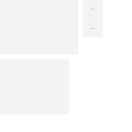
...
...