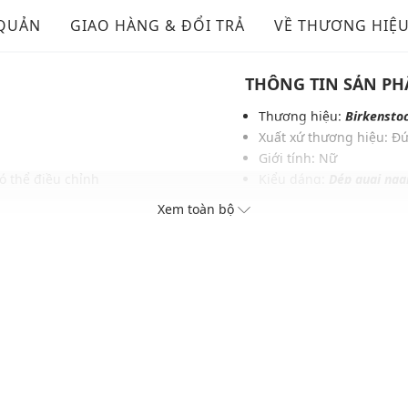
 QUẢN
GIAO HÀNG & ĐỔI TRẢ
VỀ THƯƠNG HIỆ
THÔNG TIN SẢN P
Thương hiệu:
Birkensto
Xuất xứ thương hiệu: Đ
Giới tính: Nữ
ó thể điều chỉnh
Kiểu dáng:
Dép quai nga
Màu sắc: Black
Xem toàn bộ
ục và phụ kiện khác nhau
Chất liệu: EVA
Dây quai: Mềm mại, dễ d
Thích hợp dùng trong các 
Xu hướng theo mùa: Sử 