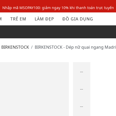
Nhập mã MSOPAY100: giảm ngay 10% khi thanh toán trực tuyến
Nhập mã: MSOXINCHAO - Giảm 10% đơn đầu cho thành viên mới!
M
TRẺ EM
LÀM ĐẸP
ĐỒ GIA DỤNG
Nhập mã MSOPAY100: giảm ngay 10% khi thanh toán trực tuyến
Nhập mã: MSOXINCHAO - Giảm 10% đơn đầu cho thành viên mới!
BIRKENSTOCK
BIRKENSTOCK - Dép nữ quai ngang Madri
...
...
...