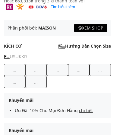
Hoặc
663,333₫
trong 3 kì thanh toán với
Tìm hiểu thêm
Phân phối bởi:
MAISON
XEM SHOP
KÍCH CỠ
Hướng Dẫn Chọn Size
EU
US
UK
KR
...
...
...
...
...
...
...
Khuyến mãi
Ưu Đãi 10% Cho Mọi Đơn Hàng
chi tiết
Khuyến mãi