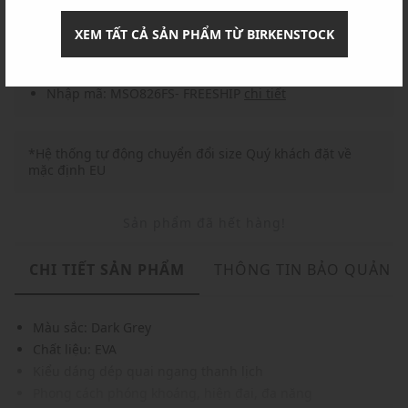
Nhập mã: MSOXINCHAO - Giảm ngay 10%
chi tiết
XEM TẤT CẢ SẢN PHẨM TỪ BIRKENSTOCK
Nhập mã: MSO826FS- FREESHIP
chi tiết
*Hệ thống tự động chuyển đổi size Quý khách đặt về
mặc định EU
Sản phẩm đã hết hàng!
CHI TIẾT SẢN PHẨM
THÔNG TIN BẢO QUẢN
Màu sắc: Dark Grey
Chất liệu: EVA
Kiểu dáng dép quai ngang thanh lịch
Phong cách phóng khoáng, hiện đại, đa năng