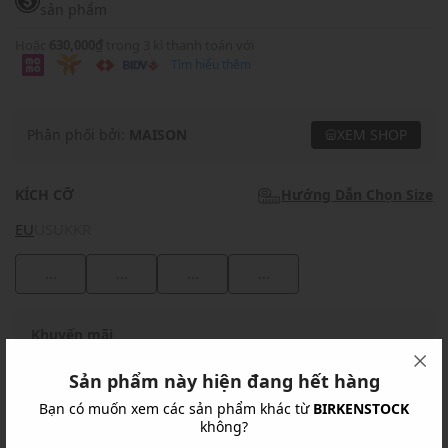
sản phẩm
Hoặc
630,000₫
trong 3 kì thanh toán với
Tìm hiểu thêm
Phân phối bởi:
MAISON
XEM SHOP
KÍCH CỠ
Hướng Dẫn Chọn Size
EU
US
UK
KR
...
...
...
...
Khuyến mãi
Ưu Đãi 10% Cho Mọi Đơn Hàng
chi tiết
Sản phẩm này hiện đang hết hàng
Bạn có muốn xem các sản phẩm khác từ
BIRKENSTOCK
không?
Khuyến mãi