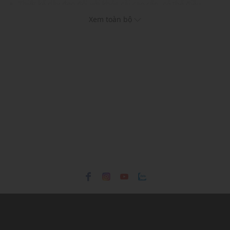
Thiết kế dây đeo đôi với khóa cài cao cấp, có thể điều
chỉnh
Xem toàn bộ
Đế có rãnh chống trơn trượt, tăng độ bám
Gam màu hiện đại dễ dàng phối với nhiều trang phục và
phụ kiện khác nhau
Xuất xứ thương hiệu: Đức