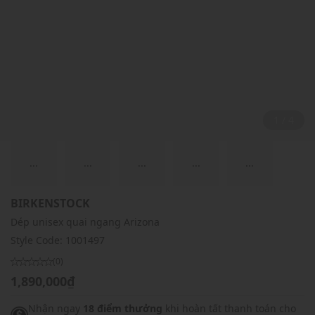
2 / 4
...
...
...
...
...
BIRKENSTOCK
Dép unisex quai ngang Arizona
Style Code:
1001497
(0)
1,890,000₫
Nhận ngay
18 điểm thưởng
khi hoàn tất thanh toán cho