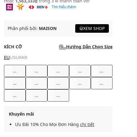
Hoặc
1,563,333₫
trong 3 kì thanh toán với
Tìm hiểu thêm
Phân phối bởi:
MAISON
XEM SHOP
KÍCH CỠ
Hướng Dẫn Chọn Size
EU
US
UK
KR
...
...
...
...
...
...
...
...
...
...
...
...
...
Khuyến mãi
Ưu Đãi 10% Cho Mọi Đơn Hàng
chi tiết