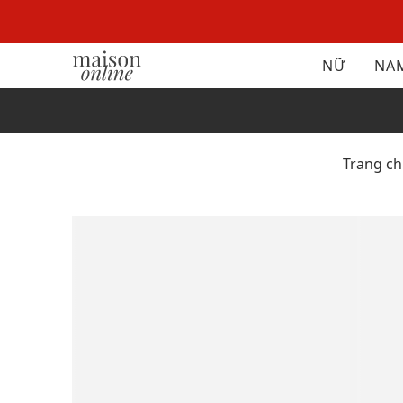
NỮ
NA
Trang c