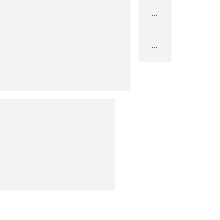
...
...