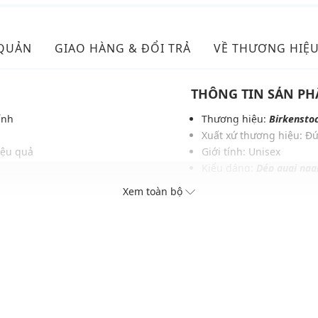
 QUẢN
GIAO HÀNG & ĐỔI TRẢ
VỀ THƯƠNG HIỆ
THÔNG TIN SẢN P
ính
Thương hiệu:
Birkensto
Xuất xứ thương hiệu: Đ
iệu quả
Giới tính: Unisex
Kiểu dáng:
Dép quai nga
y váy maxi
Màu sắc: Faded Khaki
Xem toàn bộ
Chất liệu: Soft footbed, 
Logo được in trên đế gi
Thích hợp dùng trong các
Xu hướng theo mùa: Sử 