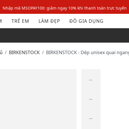
Nhập mã MSOPAY100: giảm ngay 10% khi thanh toán trực tuyến
Nhập mã: MSOXINCHAO - Giảm 10% đơn đầu cho thành viên mới!
M
TRẺ EM
LÀM ĐẸP
ĐỒ GIA DỤNG
Nhập mã MSOPAY100: giảm ngay 10% khi thanh toán trực tuyến
Nhập mã: MSOXINCHAO - Giảm 10% đơn đầu cho thành viên mới!
hủ
BIRKENSTOCK
BIRKENSTOCK - Dép unisex quai ngan
...
...
...