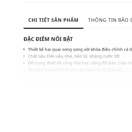
CHI TIẾT SẢN PHẨM
THÔNG TIN BẢO
ĐẶC ĐIỂM NỔI BẬT
Thiết kế hai quai song song với khóa điều chỉnh cá t
Chất liệu EVA siêu nhẹ, bền bỉ, kháng nước tốt
Đế trong thiết kế công thái học nâng đỡ bàn chân h
Bề mặt chống trơn trượt, an toàn khi di chuyển
Gam màu trung tính, dễ phối cùng đồ bơi, shorts ha