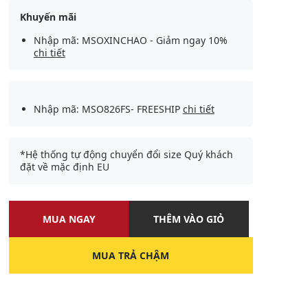
Khuyến mãi
Nhập mã: MSOXINCHAO - Giảm ngay 10%
chi tiết
Nhập mã: MSO826FS- FREESHIP
chi tiết
*Hệ thống tự động chuyển đổi size Quý khách
đặt về mặc định EU
MUA NGAY
THÊM VÀO GIỎ
MUA TRẢ CHẬM