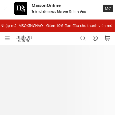
MaisonOnline
Mở
Trải nghiệm ngay
Maison Online App
Nhập mã: MSOXINCHAO - Giảm 10% đơn đầu cho thành viên mới!
Nhập mã MSOPAY100: giảm ngay 10% khi thanh toán trực tuyến
Nhập mã: MSOXINCHAO - Giảm 10% đơn đầu cho thành viên mới!
Nhập mã MSOPAY100: giảm ngay 10% khi thanh toán trực tuyến
Nhập mã: MSOXINCHAO - Giảm 10% đơn đầu cho thành viên mới!