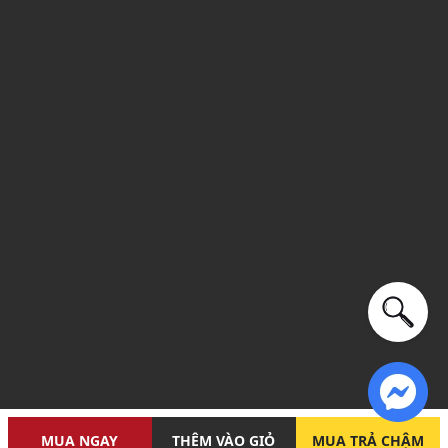
năm
MUA NGAY
THÊM VÀO GIỎ
MUA TRẢ CHẬM