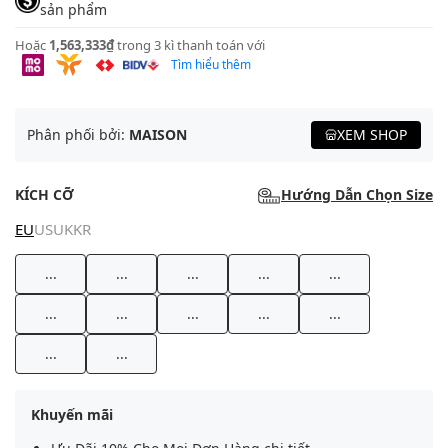
sản phẩm
Hoặc
1,563,333₫
trong 3 kì thanh toán với
Tìm hiểu thêm
Phân phối bởi:
MAISON
XEM SHOP
KÍCH CỠ
Hướng Dẫn Chọn Size
EU
US
UK
KR
...
...
...
...
...
...
...
...
...
...
...
...
Khuyến mãi