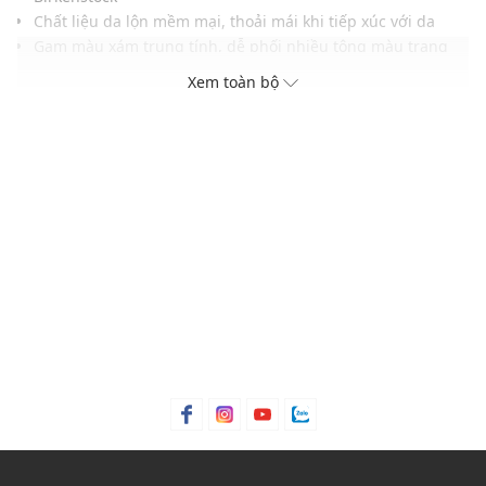
Chất liệu da lộn mềm mại, thoải mái khi tiếp xúc với da
Gam màu xám trung tính, dễ phối nhiều tông màu trang
phục
Xem toàn bộ
Khóa kim loại ánh bạc bền chắc có thể điều chỉnh linh hoạt
Đế lót cork ôm sát bàn chân, hỗ trợ nâng đỡ và phân tán
áp lực
Đế ngoài EVA nhẹ, tăng độ êm và độ bền khi sử dụng
THÔNG TIN SẢN PHẨM
Thương hiệu:
Birkenstock
Xuất xứ thương hiệu: Đức
Giới tính: Unisex
Kiểu dáng:
Dép quai ngang
Màu sắc: Pure Sage Tonal FB
Chất liệu: Suede, Natural leather, Cork, EVA
Dây quai: Mềm mại, dễ dàng thao tác xỏ/tháo
Thích hợp dùng trong các dịp: Đi biển, đi chơi, hoạt động
ngoài trời.....
Xu hướng theo mùa: Sử dụng được tất cả các mùa trong