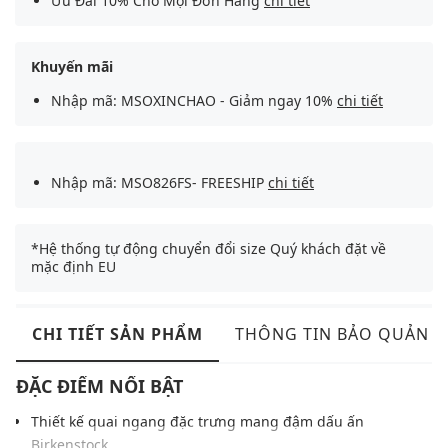
Ưu Đãi 10% Cho Mọi Đơn Hàng
chi tiết
Khuyến mãi
Nhập mã: MSOXINCHAO - Giảm ngay 10%
chi tiết
Nhập mã: MSO826FS- FREESHIP
chi tiết
*Hệ thống tự động chuyển đổi size Quý khách đặt về
mặc định EU
CHI TIẾT SẢN PHẨM
THÔNG TIN BẢO QUẢN
ĐẶC ĐIỂM NỔI BẬT
Thiết kế quai ngang đặc trưng mang đậm dấu ấn
Birkenstock