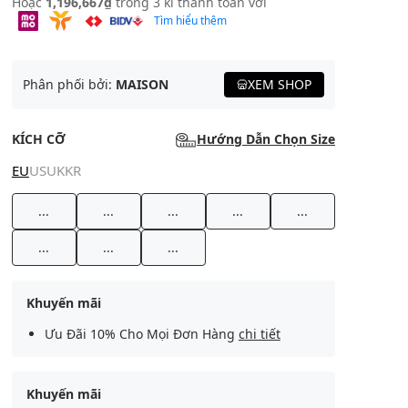
Hoặc
1,196,667₫
trong 3 kì thanh toán với
Tìm hiểu thêm
Phân phối bởi:
MAISON
XEM SHOP
KÍCH CỠ
Hướng Dẫn Chọn Size
EU
US
UK
KR
...
...
...
...
...
...
...
...
Khuyến mãi
Ưu Đãi 10% Cho Mọi Đơn Hàng
chi tiết
Khuyến mãi