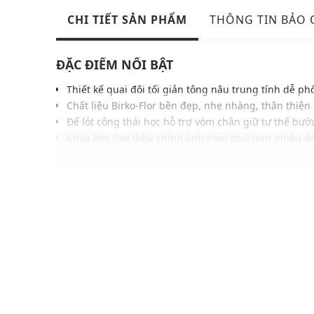
CHI TIẾT SẢN PHẨM
THÔNG TIN BẢO
ĐẶC ĐIỂM NỔI BẬT
Thiết kế quai đôi tối giản tông nâu trung tính dễ ph
Chất liệu Birko-Flor bền đẹp, nhẹ nhàng, thân thiện
Đế lót công thái học hỗ trợ vòm chân giữ tư thế bướ
Khóa kim loại điều chỉnh linh hoạt phù hợp nhiều 
Đế ngoài chống trượt hiệu quả khi di chuyển trên 
Phong cách cổ điển đặc trưng mang tính biểu tượng
Phù hợp sử dụng hàng ngày, dạo phố du lịch hoặc đ