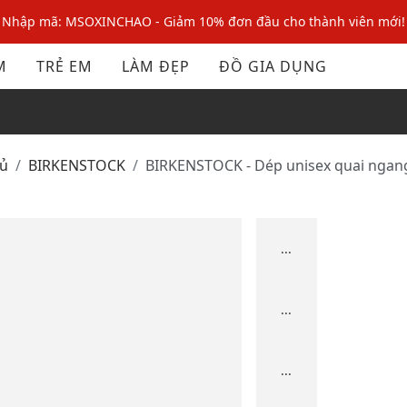
Nhập mã: MSOXINCHAO - Giảm 10% đơn đầu cho thành viên mới!
Nhập mã MSOPAY100: giảm ngay 10% khi thanh toán trực tuyến
M
TRẺ EM
LÀM ĐẸP
ĐỒ GIA DỤNG
Nhập mã: MSOXINCHAO - Giảm 10% đơn đầu cho thành viên mới!
hủ
BIRKENSTOCK
BIRKENSTOCK - Dép unisex quai ngan
...
...
...