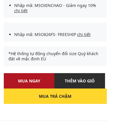
Nhập mã: MSOXINCHAO - Giảm ngay 10%
chi tiết
Nhập mã: MSO826FS- FREESHIP
chi tiết
*Hệ thống tự động chuyển đổi size Quý khách
đặt về mặc định EU
MUA NGAY
THÊM VÀO GIỎ
MUA TRẢ CHẬM