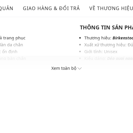
 QUẢN
GIAO HÀNG & ĐỔI TRẢ
VỀ THƯƠNG HIỆ
THÔNG TIN SẢN P
ối trang phục
Thương hiệu:
Birkensto
 làn da chân
Xuất xứ thương hiệu: Đ
c ổn định
Giới tính: Unisex
dáng bàn chân
Kiểu dáng:
Dép quai nga
bề mặt ẩm
Màu sắc: Taupe/Mocca
Xem toàn bộ
 cao
Chất liệu: Synthetics, Na
i làm
Dây quai: Mềm mại, dễ d
Thích hợp dùng trong các 
Xu hướng theo mùa: Sử 