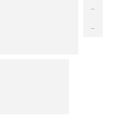
...
...