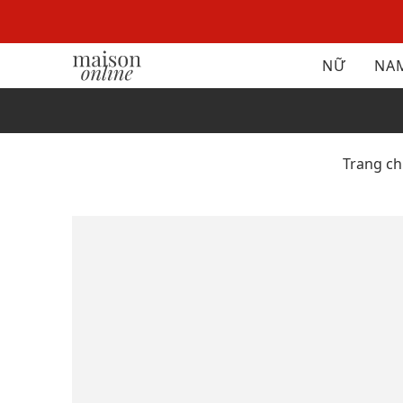
NỮ
NA
Trang c