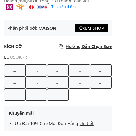
Hoặc
1,196,667₫
trong 3 kì thanh toán với
Tìm hiểu thêm
Phân phối bởi:
MAISON
XEM SHOP
KÍCH CỠ
Hướng Dẫn Chọn Size
EU
US
UK
KR
...
...
...
...
...
...
...
...
...
...
...
...
...
Khuyến mãi
Ưu Đãi 10% Cho Mọi Đơn Hàng
chi tiết