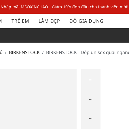
Nhập mã: MSOXINCHAO - Giảm 10% đơn đầu cho thành viên mới!
Nhập mã MSOPAY100: giảm ngay 10% khi thanh toán trực tuyến
M
TRẺ EM
LÀM ĐẸP
ĐỒ GIA DỤNG
Nhập mã: MSOXINCHAO - Giảm 10% đơn đầu cho thành viên mới!
hủ
BIRKENSTOCK
BIRKENSTOCK - Dép unisex quai ngan
...
...
...