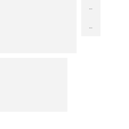
...
...