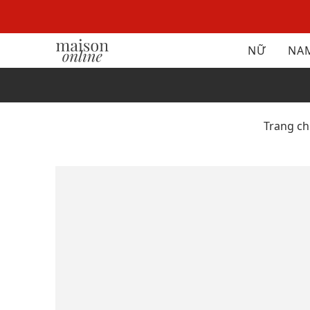
NỮ
NA
Trang c