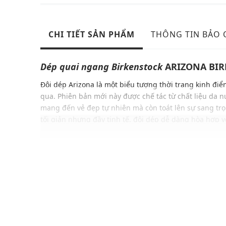
CHI TIẾT SẢN PHẨM
THÔNG TIN BẢO
Dép quai ngang
Birkenstock
ARIZONA BIR
Đôi dép Arizona là một biểu tượng thời trang kinh điể
qua. Phiên bản mới này được chế tác từ chất liệu da n
mang đến vẻ đẹp tự nhiên mà còn toát lên sự sang trọn
tối giản nhưng đầy tinh tế, đôi dép dễ dàng hòa hợp 
trang, từ những trang phục đời thường thoải mái đến
sang trọng.
ĐẶC ĐIỂM NỔI BẬT
Kiểu dáng dép quai ngang thanh lịch
Phong cách phóng khoáng, hiện đại, đa năng
Hai dây đeo ngang với hai khóa cùng màu có thể đi
Đế có rãnh chống trơn trượt, tăng độ bám
Gam màu hiện đại dễ dàng phối với nhiều trang ph