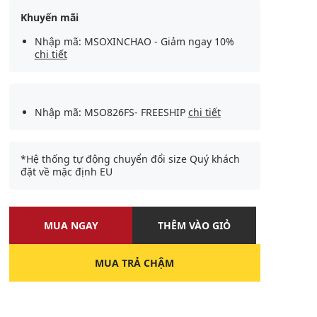
Khuyến mãi
Nhập mã: MSOXINCHAO - Giảm ngay 10%
chi tiết
Nhập mã: MSO826FS- FREESHIP
chi tiết
*Hệ thống tự động chuyển đổi size Quý khách
đặt về mặc định EU
MUA NGAY
THÊM VÀO GIỎ
MUA TRẢ CHẬM