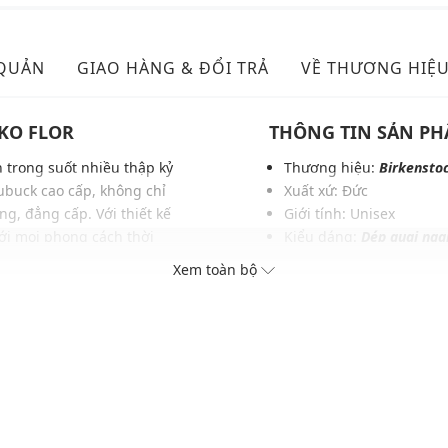
 QUẢN
GIAO HÀNG & ĐỔI TRẢ
VỀ THƯƠNG HIỆ
KO FLOR
THÔNG TIN SẢN P
n trong suốt nhiều thập kỷ
Thương hiệu:
Birkensto
ubuck cao cấp, không chỉ
Xuất xứ: Đức
g, đẳng cấp. Với thiết kế
Giới tính: Unisex
với mọi phong cách thời
Kiểu dáng:
Dép quai nga
 những bộ cánh lịch lãm,
Màu sắc: Mocca
Xem toàn bộ
Chất liệu: Rubber
Logo: Được in trên đế d
Mũi dép tròn, đế bệt
Dây quai: Mềm mại, dễ d
Thích hợp dùng trong các 
Xu hướng theo mùa: Sử 
ều chỉnh độ rộng
ục và phụ kiện khác nhau