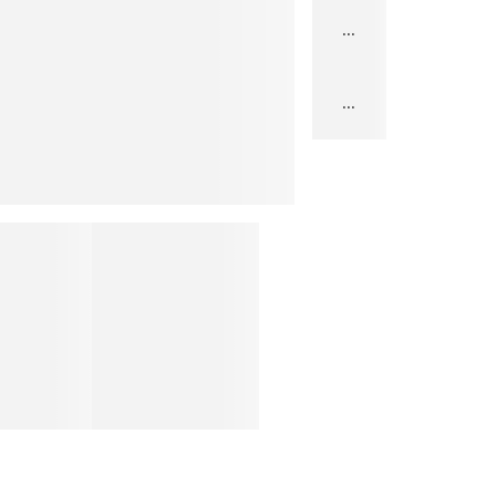
...
...