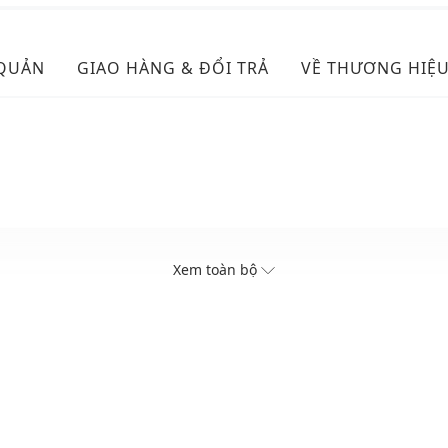
 QUẢN
GIAO HÀNG & ĐỔI TRẢ
VỀ THƯƠNG HIỆ
Xem toàn bộ
ục và phụ kiện khác nhau