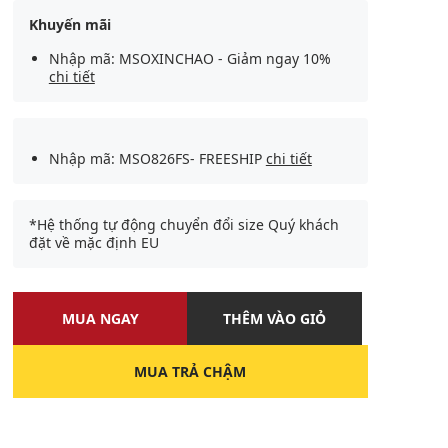
Khuyến mãi
Nhập mã: MSOXINCHAO - Giảm ngay 10%
chi tiết
Nhập mã: MSO826FS- FREESHIP
chi tiết
*Hệ thống tự động chuyển đổi size Quý khách
đặt về mặc định EU
MUA NGAY
THÊM VÀO GIỎ
MUA TRẢ CHẬM