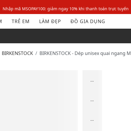
Nhập mã MSOPAY100: giảm ngay 10% khi thanh toán trực tuyến
Nhập mã: MSOXINCHAO - Giảm 10% đơn đầu cho thành viên mới!
M
TRẺ EM
LÀM ĐẸP
ĐỒ GIA DỤNG
Nhập mã MSOPAY100: giảm ngay 10% khi thanh toán trực tuyến
Nhập mã: MSOXINCHAO - Giảm 10% đơn đầu cho thành viên mới!
BIRKENSTOCK
BIRKENSTOCK - Dép unisex quai ngang 
...
...
...