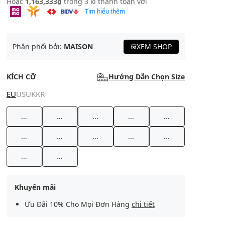
Hoặc
1,163,333₫
trong 3 kì thanh toán với
Tìm hiểu thêm
Phân phối bởi:
MAISON
XEM SHOP
KÍCH CỠ
Hướng Dẫn Chọn Size
EU
US
UK
KR
...
...
...
...
...
...
...
...
...
...
...
...
Khuyến mãi
Ưu Đãi 10% Cho Mọi Đơn Hàng
chi tiết