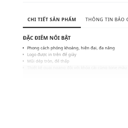
CHI TIẾT SẢN PHẨM
THÔNG TIN BẢO
ĐẶC ĐIỂM NỔI BẬT
Phong cách phóng khoáng, hiện đại, đa năng
Logo được in trên đế giày
Mũi dép tròn, đế thấp
Thiết kế quai ngang đôi với khóa cài cùng tone màu
Đế có rãnh chống trơn trượt, tăng độ bám
Gam màu hiện đại dễ dàng phối với nhiều trang ph
THÔNG TIN SẢN PHẨM
Thương hiệu:
Birkenstock
Xuất xứ thương hiệu: Đức
Giới tính: Unisex
Kiểu dáng:
Dép quai ngang
Màu sắc: Black