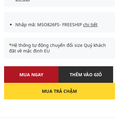
Nhập mã: MSO826FS- FREESHIP
chi tiết
*Hệ thống tự động chuyển đổi size Quý khách
đặt về mặc định EU
MUA NGAY
THÊM VÀO GIỎ
MUA TRẢ CHẬM
U