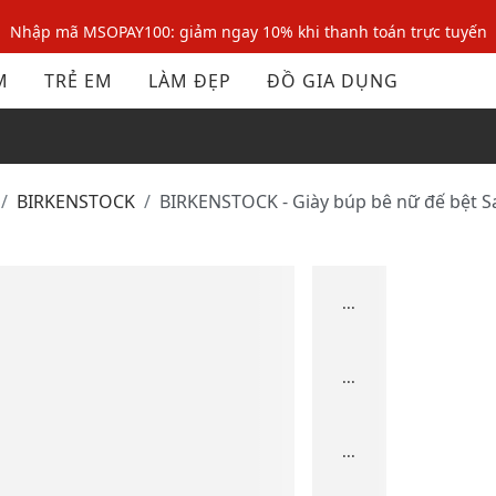
Nhập mã MSOPAY100: giảm ngay 10% khi thanh toán trực tuyến
Nhập mã: MSOXINCHAO - Giảm 10% đơn đầu cho thành viên mới!
M
TRẺ EM
LÀM ĐẸP
ĐỒ GIA DỤNG
Nhập mã MSOPAY100: giảm ngay 10% khi thanh toán trực tuyến
Nhập mã: MSOXINCHAO - Giảm 10% đơn đầu cho thành viên mới!
BIRKENSTOCK
BIRKENSTOCK - Giày búp bê nữ đế bệt Sa
...
...
...