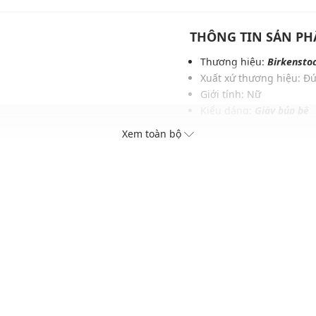
THÔNG TIN SẢN P
Thương hiệu:
Birkensto
Xuất xứ thương hiệu: Đ
Giới tính: Nữ
Kiểu dáng:
Giày búp bê
Màu sắc: Sliver
Xem toàn bộ
Chất liệu: Natural leathe
Thích hợp dùng trong các
Xu hướng theo mùa: Sử 