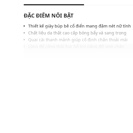
ĐẶC ĐIỂM NỔI BẬT
Thiết kế giày búp bê cổ điển mang đậm nét nữ tính
Chất liệu da thật cao cấp bóng bẩy và sang trọng
Quai cài thanh mảnh giúp cố định chân thoải mái
Lòng đế công thái học hỗ trợ nâng đỡ vòm chân
Tông màu bạc thời thượng tạo điểm nhấn nổi bật
Đế ngoài EVA linh hoạt, bám đường và an toàn