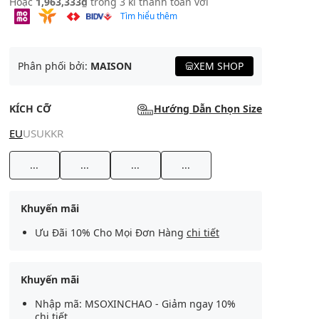
Hoặc
1,963,333₫
trong 3 kì thanh toán với
Tìm hiểu thêm
Phân phối bởi:
MAISON
XEM SHOP
KÍCH CỠ
Hướng Dẫn Chọn Size
EU
US
UK
KR
...
...
...
...
Khuyến mãi
Ưu Đãi 10% Cho Mọi Đơn Hàng
chi tiết
Khuyến mãi
Nhập mã: MSOXINCHAO - Giảm ngay 10%
chi tiết