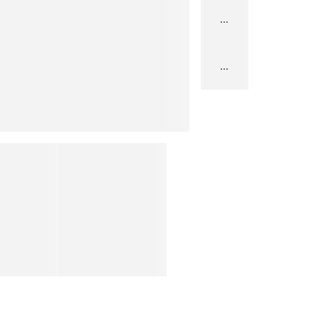
...
...