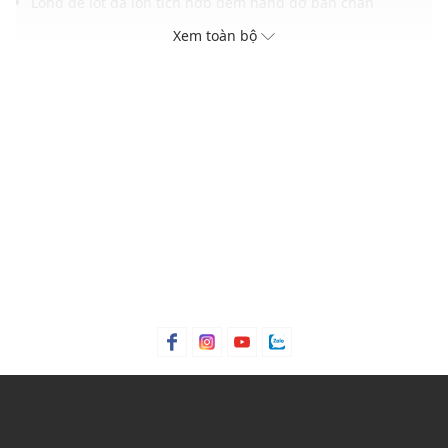
Lòng đế lót da lộn tích hợp đệm nâng đỡ bàn chân
Đế xuồng 3cm tôn dáng mang lại sự tự tin khi mang
Xem toàn bộ
Đế ngoài EVA xẻ rãnh sâu tăng độ bám và giảm chấn
Gam màu xám hiện đại dễ phối nhiều kiểu trang phục
THÔNG TIN SẢN PHẨM
Thương hiệu:
Birkenstock
Xuất xứ thương hiệu: Đức
Giới tính: Nữ
Kiểu dáng:
Giày clog
Màu sắc: Pure Sage/Black
Chất liệu: Suede, Natural leather, Cork, EVA
Thích hợp dùng trong các dịp: Đi làm, đi chơi, hoạt động
ngoài trời.....
Xu hướng theo mùa: Sử dụng được tất cả các mùa trong
năm