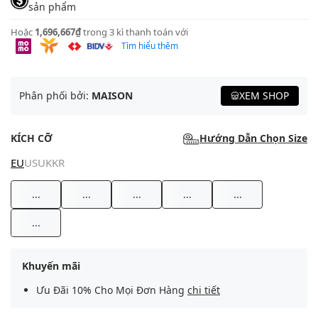
sản phẩm
Hoặc
1,696,667₫
trong 3 kì thanh toán với
Tìm hiểu thêm
Phân phối bởi:
MAISON
XEM SHOP
KÍCH CỠ
Hướng Dẫn Chọn Size
EU
US
UK
KR
...
...
...
...
...
...
Khuyến mãi
Ưu Đãi 10% Cho Mọi Đơn Hàng
chi tiết