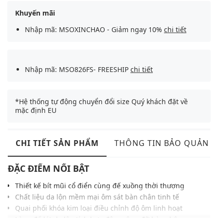
Khuyến mãi
Nhập mã: MSOXINCHAO - Giảm ngay 10%
chi tiết
Nhập mã: MSO826FS- FREESHIP
chi tiết
*Hệ thống tự động chuyển đổi size Quý khách đặt về
mặc định EU
CHI TIẾT SẢN PHẨM
THÔNG TIN BẢO QUẢN
ĐẶC ĐIỂM NỔI BẬT
Thiết kế bít mũi cổ điển cùng đế xuồng thời thượng
Chất liệu da lộn mềm mại ôm sát bàn chân tinh tế
Quai phối khóa kim loại điều chỉnh độ ôm linh hoạt