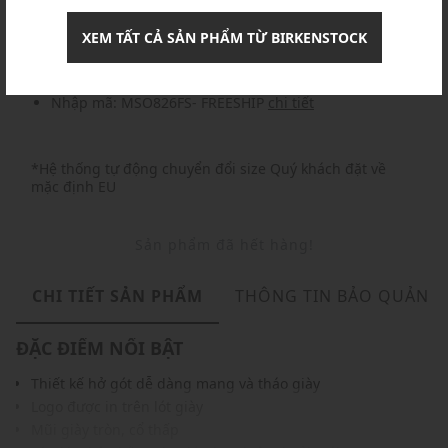
Nhập mã: MSOXINCHAO - Giảm ngay 10%
chi tiết
XEM TẤT CẢ SẢN PHẨM TỪ BIRKENSTOCK
Nhập mã: MSO826FS- FREESHIP
chi tiết
*Hệ thống tự động chuyển đổi size Quý khách đặt về
mặc định EU
Sản phẩm đã hết hàng!
CHI TIẾT SẢN PHẨM
THÔNG TIN BẢO QUẢN
ĐẶC ĐIỂM NỔI BẬT
Thiết kế hở gót dễ dàng mang và tháo giày
Logo được in trên lót giày
Mũi giày tròn, cổ thấp