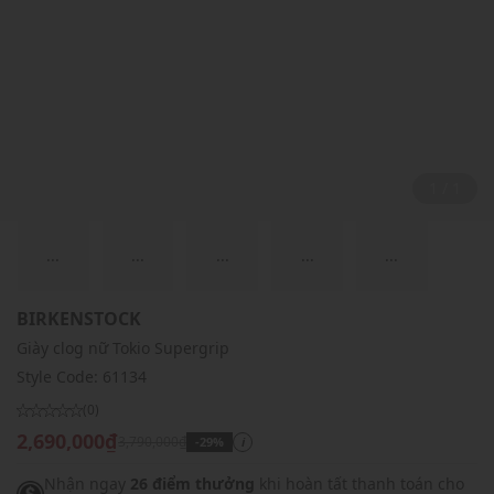
1 / 1
...
...
...
...
...
BIRKENSTOCK
Giày clog nữ Tokio Supergrip
Style Code:
61134
(0)
2,690,000₫
3,790,000₫
-29%
i
Nhận ngay
26 điểm thưởng
khi hoàn tất thanh toán cho