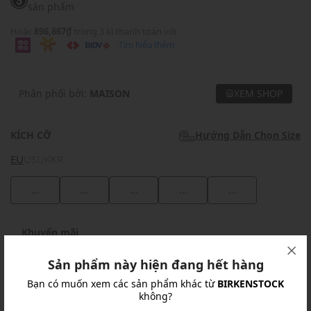
sản phẩm
Hoặc
896,667₫
trong 3 kì thanh toán với
Tìm hiểu thêm
Phân phối bởi:
MAISON
XEM SHOP
KÍCH CỠ
Hướng Dẫn Chọn Size
EU
US
UK
KR
...
...
...
...
...
Khuyến mãi
Ưu Đãi 10% Cho Mọi Đơn Hàng
chi tiết
Sản phẩm này hiện đang hết hàng
Bạn có muốn xem các sản phẩm khác từ
BIRKENSTOCK
không?
Khuyến mãi