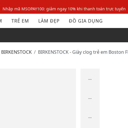
Nhập mã MSOPAY100: giảm ngay 10% khi thanh toán trực tuyến
Nhập mã: MSOXINCHAO - Giảm 10% đơn đầu cho thành viên mới!
M
TRẺ EM
LÀM ĐẸP
ĐỒ GIA DỤNG
Nhập mã MSOPAY100: giảm ngay 10% khi thanh toán trực tuyến
Nhập mã: MSOXINCHAO - Giảm 10% đơn đầu cho thành viên mới!
BIRKENSTOCK
BIRKENSTOCK - Giày clog trẻ em Boston 
...
...
...