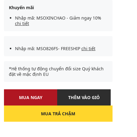
Khuyến mãi
Nhập mã: MSOXINCHAO - Giảm ngay 10%
chi tiết
Nhập mã: MSO826FS- FREESHIP
chi tiết
*Hệ thống tự động chuyển đổi size Quý khách
đặt về mặc định EU
MUA NGAY
THÊM VÀO GIỎ
MUA TRẢ CHẬM