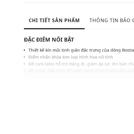
CHI TIẾT SẢN PHẨM
THÔNG TIN BẢO
ĐẶC ĐIỂM NỔI BẬT
Thiết kế kín mũi tinh giản đặc trưng của dòng Bosto
Điểm nhấn khóa kim loại hình hoa nữ tính
Đế cork-latex hỗ trợ dáng đi, giảm áp lực lên bàn c
Đế ngoài EVA tăng độ bám, giảm trơn trượt hiệu qu
Lớp lót thoáng khí giúp chân luôn khô ráo, dễ chịu