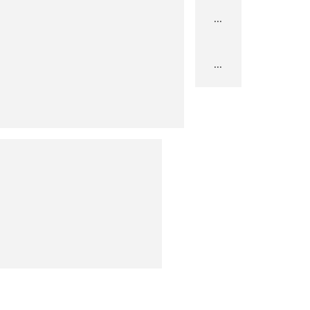
...
...