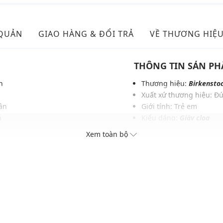
 QUẢN
GIAO HÀNG & ĐỔI TRẢ
VỀ THƯƠNG HIỆ
THÔNG TIN SẢN P
n
Thương hiệu:
Birkensto
Xuất xứ thương hiệu: Đ
hân
Giới tính: Trẻ em
ả
Kiểu dáng:
Giày clog
Màu sắc: Sandcastle
Xem toàn bộ
Chất liệu: Birko-Flor®,
Thích hợp dùng trong các
Xu hướng theo mùa: Sử