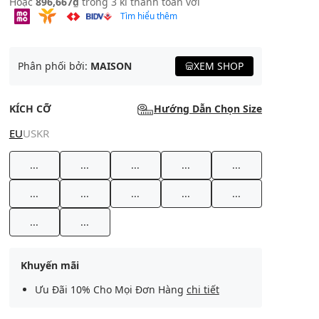
Hoặc
896,667₫
trong 3 kì thanh toán với
Tìm hiểu thêm
Phân phối bởi:
MAISON
XEM SHOP
KÍCH CỠ
Hướng Dẫn Chọn Size
EU
US
KR
...
...
...
...
...
...
...
...
...
...
...
...
Khuyến mãi
Ưu Đãi 10% Cho Mọi Đơn Hàng
chi tiết