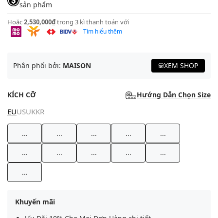
sản phẩm
Hoặc
2,530,000₫
trong 3 kì thanh toán với
Tìm hiểu thêm
Phân phối bởi:
MAISON
XEM SHOP
KÍCH CỠ
Hướng Dẫn Chọn Size
EU
US
UK
KR
...
...
...
...
...
...
...
...
...
...
...
Khuyến mãi