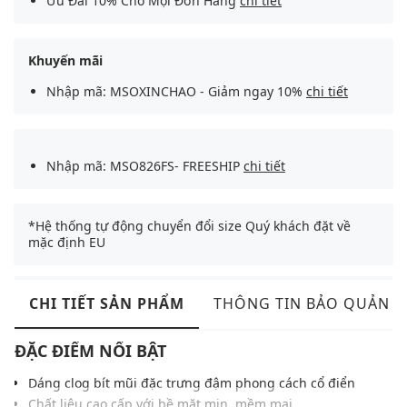
Ưu Đãi 10% Cho Mọi Đơn Hàng
chi tiết
Khuyến mãi
Nhập mã: MSOXINCHAO - Giảm ngay 10%
chi tiết
Nhập mã: MSO826FS- FREESHIP
chi tiết
*Hệ thống tự động chuyển đổi size Quý khách đặt về
mặc định EU
CHI TIẾT SẢN PHẨM
THÔNG TIN BẢO QUẢN
ĐẶC ĐIỂM NỔI BẬT
Dáng clog bít mũi đặc trưng đậm phong cách cổ điển
Chất liệu cao cấp với bề mặt mịn, mềm mại