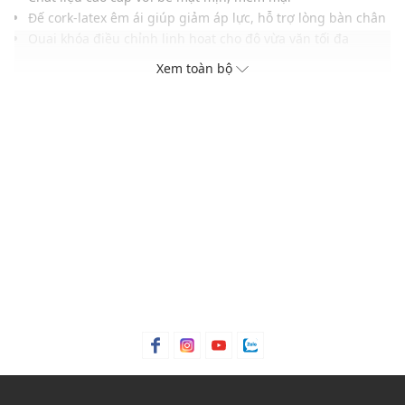
Đế cork-latex êm ái giúp giảm áp lực, hỗ trợ lòng bàn chân
Quai khóa điều chỉnh linh hoạt cho độ vừa vặn tối đa
Lớp lót thấm mồ hôi tốt giữ chân luôn khô thoáng
Xem toàn bộ
Lý tưởng cho phong cách tối giản, tinh tế và tiện dụng
THÔNG TIN SẢN PHẨM
Thương hiệu:
Birkenstock
Xuất xứ thương hiệu: Đức
Giới tính: Unisex
Kiểu dáng:
Giày clog
Màu sắc: Oyster
Chất liệu: Nubuck leather, Natural leather, Cork, EVA
Thích hợp dùng trong các dịp: Đi làm, đi chơi, hoạt động
ngoài trời.....
Xu hướng theo mùa: Sử dụng được tất cả các mùa trong
năm