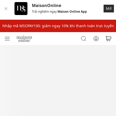
MaisonOnline
Mở
Trải nghiệm ngay
Maison Online App
Nhập mã: MSOXINCHAO - Giảm 10% đơn đầu cho thành viên mới!
Nhập mã MSOPAY100: giảm ngay 10% khi thanh toán trực tuyến
Nhập mã: MSOXINCHAO - Giảm 10% đơn đầu cho thành viên mới!
Nhập mã MSOPAY100: giảm ngay 10% khi thanh toán trực tuyến
Nhập mã: MSOXINCHAO - Giảm 10% đơn đầu cho thành viên mới!