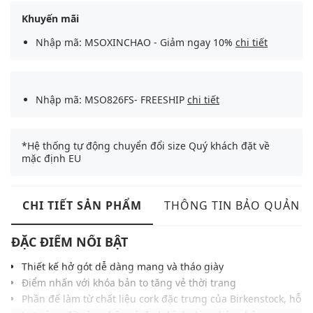
Khuyến mãi
Nhập mã: MSOXINCHAO - Giảm ngay 10%
chi tiết
Nhập mã: MSO826FS- FREESHIP
chi tiết
*Hệ thống tự động chuyển đổi size Quý khách đặt về
mặc định EU
CHI TIẾT SẢN PHẨM
THÔNG TIN BẢO QUẢN
ĐẶC ĐIỂM NỔI BẬT
Thiết kế hở gót dễ dàng mang và tháo giày
Điểm nhấn với khóa bản to tăng vẻ thời trang
Phần đế làm từ chất liệu cork đặc trưng của Birkenstock, hỗ