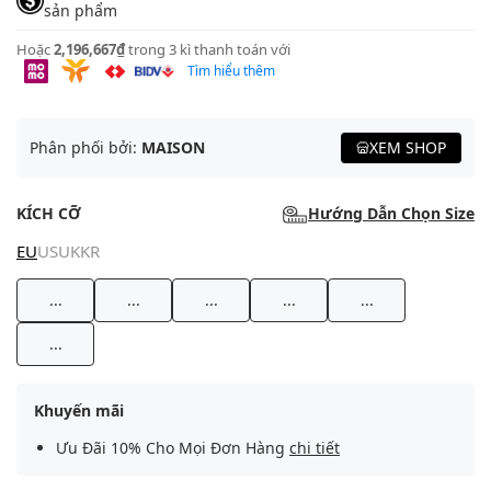
sản phẩm
Hoặc
2,196,667₫
trong 3 kì thanh toán với
Tìm hiểu thêm
Phân phối bởi:
MAISON
XEM SHOP
KÍCH CỠ
Hướng Dẫn Chọn Size
EU
US
UK
KR
...
...
...
...
...
...
Khuyến mãi
Ưu Đãi 10% Cho Mọi Đơn Hàng
chi tiết