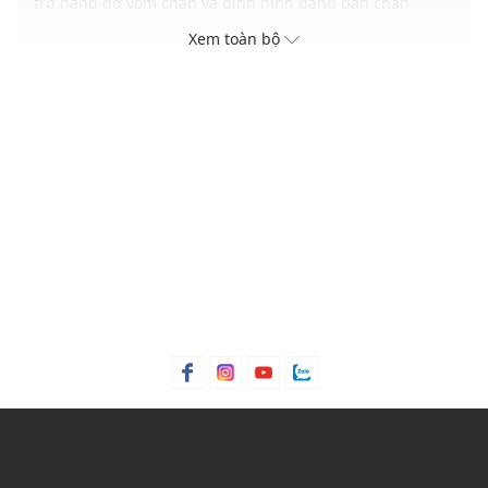
trợ nâng đỡ vòm chân và định hình dáng bàn chân
Mặt đế lót da mềm mại, thấm hút tốt, mang lại cảm giác
Xem toàn bộ
thoải mái
Đế ngoài bằng cao su chống trượt, phù hợp nhiều bề mặt
di chuyển khác nhau
Gam màu hiện đại dễ dàng phối với nhiều trang phục và
phụ kiện khác nhau
THÔNG TIN SẢN PHẨM
Thương hiệu:
Birkenstock
Xuất xứ thương hiệu: Đức
Giới tính: Unisex
Kiểu dáng:
Giày clog
Màu sắc: Cognac
Chất liệu: Suede, Cork, Oiled leather, EVA
Thích hợp dùng trong các dịp: Đi làm, đi chơi, hoạt động
ngoài trời.....
Xu hướng theo mùa: Sử dụng được tất cả các mùa trong
năm