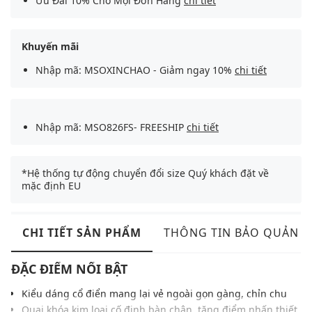
Ưu Đãi 10% Cho Mọi Đơn Hàng
chi tiết
Khuyến mãi
Nhập mã: MSOXINCHAO - Giảm ngay 10%
chi tiết
Nhập mã: MSO826FS- FREESHIP
chi tiết
*Hệ thống tự động chuyển đổi size Quý khách đặt về
mặc định EU
CHI TIẾT SẢN PHẨM
THÔNG TIN BẢO QUẢN
ĐẶC ĐIỂM NỔI BẬT
Kiểu dáng cổ điển mang lại vẻ ngoài gọn gàng, chỉn chu
Quai khóa kim loại cố định bàn chân, tăng điểm nhấn thiết