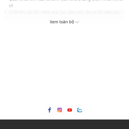
kế
Chất liệu da lộn mềm mại tạo cảm giác êm ái khi tiếp xúc
Đế lót cork đàn hồi, hỗ trợ vòm chân và giảm áp lực khi di
Xem toàn bộ
chuyển
Đế cao su chống trượt, phù hợp nhiều bề mặt sử dụng
Gam màu nâu sẫm trầm ấm, dễ phối đồ và ít bám bẩn
THÔNG TIN SẢN PHẨM
Thương hiệu:
Birkenstock
Xuất xứ thương hiệu: Đức
Giới tính: Unisex
Kiểu dáng:
Giày clog
Màu sắc: Carafe Tonal FB
Chất liệu: Suede, Natural leather, Cork, EVA
Thích hợp dùng trong các dịp: Đi làm, đi chơi, hoạt động
ngoài trời.....
Xu hướng theo mùa: Sử dụng được tất cả các mùa trong
năm