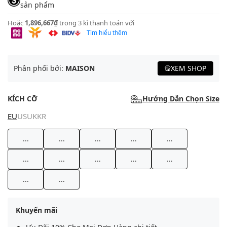
sản phẩm
Hoặc
1,896,667₫
trong 3 kì thanh toán với
Tìm hiểu thêm
Phân phối bởi:
MAISON
XEM SHOP
KÍCH CỠ
Hướng Dẫn Chọn Size
EU
US
UK
KR
...
...
...
...
...
...
...
...
...
...
...
...
Khuyến mãi