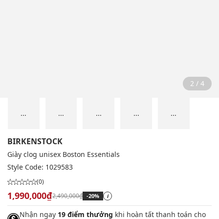
2 / 4
...
...
...
...
...
BIRKENSTOCK
Giày clog unisex Boston Essentials
Style Code:
1029583
(0)
1,990,000₫
2,490,000₫
-20%
i
Nhận ngay
19 điểm thưởng
khi hoàn tất thanh toán cho