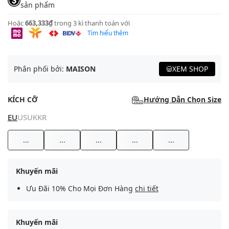
sản phẩm
Hoặc
663,333₫
trong 3 kì thanh toán với
Tìm hiểu thêm
Phân phối bởi:
MAISON
XEM SHOP
KÍCH CỠ
Hướng Dẫn Chọn Size
EU
US
UK
KR
...
...
...
...
...
Khuyến mãi
Ưu Đãi 10% Cho Mọi Đơn Hàng
chi tiết
Khuyến mãi