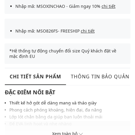
Nhập mã: MSOXINCHAO - Giảm ngay 10%
chi tiết
Nhập mã: MSO826FS- FREESHIP
chi tiết
*Hệ thống tự động chuyển đổi size Quý khách đặt về
mặc định EU
CHI TIẾT SẢN PHẨM
THÔNG TIN BẢO QUẢN
ĐẶC ĐIỂM NỔI BẬT
Thiết kế hở gót dễ dàng mang và tháo giày
Phong cách phóng khoáng, hiện đại, đa năng
Lớp lót chân bằng da giúp bạn luôn thoải mái
Đế EVA linh hoạt và nhẹ nhàng
Gam màu hiện đại dễ dàng phối với nhiều trang phục và
Xem toàn bộ