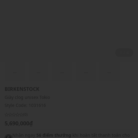
2 / 4
...
...
...
...
...
BIRKENSTOCK
Giày clog unisex Tokio
Style Code:
1031616
(0)
5,690,000₫
Nhận ngay
56 điểm thưởng
khi hoàn tất thanh toán cho