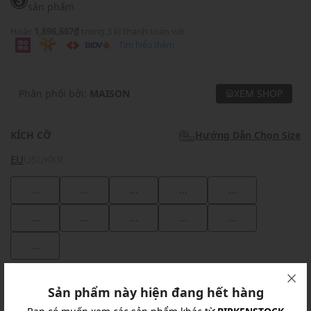
sản phẩm
Hoặc
1,896,667₫
trong 3 kì thanh toán với
Tìm hiểu thêm
Phân phối bởi:
MAISON
XEM SHOP
KÍCH CỠ
Hướng Dẫn Chọn Size
EU
US
UK
KR
...
...
...
...
...
...
...
...
...
...
...
Khuyến mãi
Sản phẩm này hiện đang hết hàng