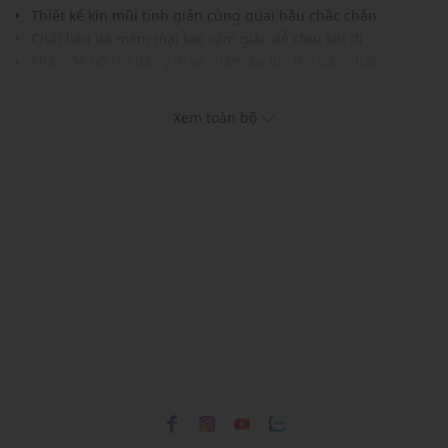
Thiết kế kín mũi tinh giản cùng quai hậu chắc chắn
Chất liệu da mềm mại tạo cảm giác dễ chịu khi đi
Phần đế hỗ trợ dáng đi và giảm áp lực lên bàn chân
Đế ngoài có độ bám cao giúp hạn chế trơn trượt tốt
Trang bị khóa cài kim loại điều chỉnh độ vừa vặn
Xem toàn bộ
Lớp lót thoáng khí giúp đôi chân luôn khô ráo, dễ chịu
THÔNG TIN SẢN PHẨM
Thương hiệu:
Birkenstock
Xuất xứ thương hiệu: Đức
Giới tính: Unisex
Kiểu dáng:
Giày clog
Màu sắc: Pink Clay
Chất liệu: Suede, Cork, EVA
Thích hợp dùng trong các dịp: Đi chơi, hoạt động ngoài
trời.....
Xu hướng theo mùa: Sử dụng được tất cả các mùa trong
năm