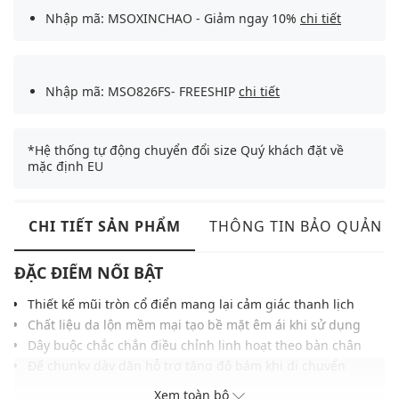
Nhập mã: MSOXINCHAO - Giảm ngay 10%
chi tiết
Nhập mã: MSO826FS- FREESHIP
chi tiết
*Hệ thống tự động chuyển đổi size Quý khách đặt về
mặc định EU
CHI TIẾT SẢN PHẨM
THÔNG TIN BẢO QUẢN
ĐẶC ĐIỂM NỔI BẬT
Thiết kế mũi tròn cổ điển mang lại cảm giác thanh lịch
Chất liệu da lộn mềm mại tạo bề mặt êm ái khi sử dụng
Dây buộc chắc chắn điều chỉnh linh hoạt theo bàn chân
Đế chunky dày dặn hỗ trợ tăng độ bám khi di chuyển
Đường may tinh tế giữ phom ổn định trong thời gian dài
Xem toàn bộ