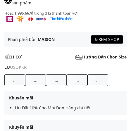
sản phẩm
Hoặc
1,996,667₫
trong 3 kì thanh toán với
Tìm hiểu thêm
Phân phối bởi:
MAISON
XEM SHOP
KÍCH CỠ
Hướng Dẫn Chọn Size
EU
US
UK
KR
...
...
...
...
...
Khuyến mãi
Ưu Đãi 10% Cho Mọi Đơn Hàng
chi tiết
Khuyến mãi