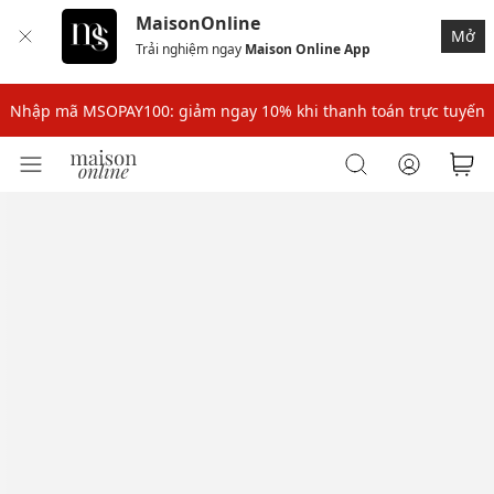
MaisonOnline
Mở
Trải nghiệm ngay
Maison Online App
Nhập mã: MSOXINCHAO - Giảm 10% đơn đầu cho thành viên mới!
Nhập mã MSOPAY100: giảm ngay 10% khi thanh toán trực tuyến
Nhập mã: MSOXINCHAO - Giảm 10% đơn đầu cho thành viên mới!
Nhập mã MSOPAY100: giảm ngay 10% khi thanh toán trực tuyến
Nhập mã: MSOXINCHAO - Giảm 10% đơn đầu cho thành viên mới!