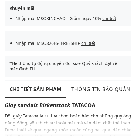
Khuyến mãi
Nhập mã: MSOXINCHAO - Giảm ngay 10%
chi tiết
Nhập mã: MSO826FS- FREESHIP
chi tiết
*Hệ thống tự động chuyển đổi size Quý khách đặt về
mặc định EU
CHI TIẾT SẢN PHẨM
THÔNG TIN BẢO QUẢN
Giày sandals
Birkenstock
TATACOA
Đôi giày Tatacoa là sự lựa chọn hoàn hảo cho những quý ông
năng động, yêu thích sự thoải mái mà vẫn đậm chất thể thao.
Được thiết kế quai ngang khỏe khoắn cùng hai quai dán chắc