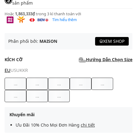
sản phẩm
Hoặc
1,863,333₫
trong 3 kì thanh toán với
Tìm hiểu thêm
Phân phối bởi:
MAISON
XEM SHOP
KÍCH CỠ
Hướng Dẫn Chọn Size
EU
US
UK
KR
...
...
...
...
...
...
...
...
Khuyến mãi
Ưu Đãi 10% Cho Mọi Đơn Hàng
chi tiết