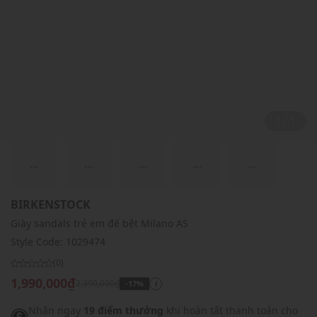
1 / 1
...
...
...
...
...
BIRKENSTOCK
Giày sandals trẻ em đế bệt Milano AS
Style Code:
1029474
(0)
1,990,000₫
2,390,000₫
-17%
i
Nhận ngay
19 điểm thưởng
khi hoàn tất thanh toán cho