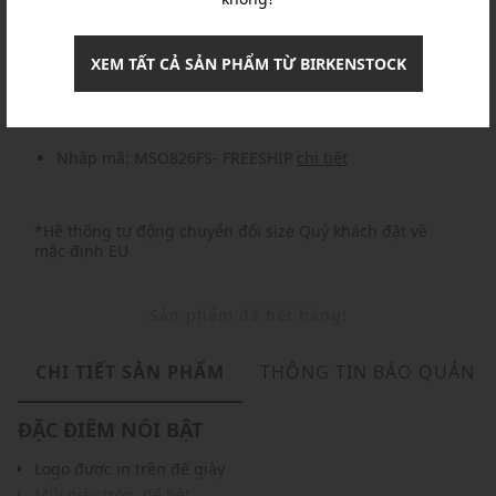
Khuyến mãi
XEM TẤT CẢ SẢN PHẨM TỪ BIRKENSTOCK
Nhập mã: MSOXINCHAO - Giảm ngay 10%
chi tiết
Nhập mã: MSO826FS- FREESHIP
chi tiết
*Hệ thống tự động chuyển đổi size Quý khách đặt về
mặc định EU
Sản phẩm đã hết hàng!
CHI TIẾT SẢN PHẨM
THÔNG TIN BẢO QUẢN
ĐẶC ĐIỂM NỔI BẬT
Logo được in trên đế giày
Mũi giày tròn, đế bệt