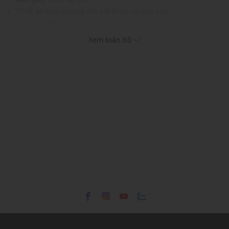
Thiết kế quai ngang đôi với khóa cài cao cấp
Dây đeo gót sau có thể điều chỉnh
Đế chunky cá tính, có rãnh chống trơn trượt, tăng độ bám
Xem toàn bộ
Gam màu hiện đại dễ dàng phối với nhiều trang phục và
phụ kiện khác nhau
THÔNG TIN SẢN PHẨM
Thương hiệu:
Birkenstock
Xuất xứ thương hiệu: Đức
Giới tính: Trẻ em
Kiểu dáng:
Giày sandals
Màu sắc: Brown
Chất liệu: Leather, Rubber
Dây quai: Mềm mại, dễ dàng thao tác xỏ/tháo
Thích hợp dùng trong các dịp: Đi chơi, đi học,...
Xu hướng theo mùa: Sử dụng được tất cả các mùa trong
năm