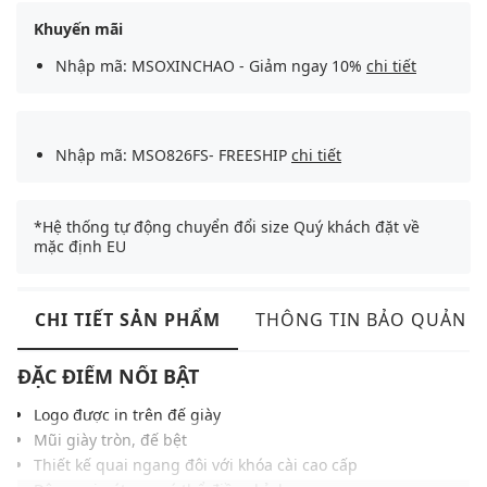
Khuyến mãi
Nhập mã: MSOXINCHAO - Giảm ngay 10%
chi tiết
Nhập mã: MSO826FS- FREESHIP
chi tiết
*Hệ thống tự động chuyển đổi size Quý khách đặt về
mặc định EU
CHI TIẾT SẢN PHẨM
THÔNG TIN BẢO QUẢN
ĐẶC ĐIỂM NỔI BẬT
Logo được in trên đế giày
Mũi giày tròn, đế bệt
Thiết kế quai ngang đôi với khóa cài cao cấp