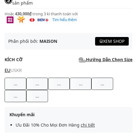
sản phẩm
Hoặc
430,000₫
trong 3 kì thanh toán với
Tìm hiểu thêm
Phân phối bởi:
MAISON
XEM SHOP
KÍCH CỠ
Hướng Dẫn Chọn Size
EU
US
KR
...
...
...
...
...
...
...
Khuyến mãi
Ưu Đãi 10% Cho Mọi Đơn Hàng
chi tiết