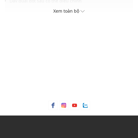
Dây quai gót sau có thể điều chỉnh
Đế chunky cá tính, có rãnh chống trơn trượt, tăng độ bám
Xem toàn bộ
Gam màu hiện đại dễ dàng phối với nhiều trang phục và
phụ kiện khác nhau
THÔNG TIN SẢN PHẨM
Thương hiệu:
Birkenstock
Xuất xứ thương hiệu: Đức
Giới tính: Trẻ em
Kiểu dáng:
Giày sandals
Màu sắc: Pink
Chất liệu: EVA
Dây quai: Mềm mại, dễ dàng thao tác xỏ/tháo
Thích hợp dùng trong các dịp: Đi chơi, đi học,...
Xu hướng theo mùa: Sử dụng được tất cả các mùa trong
năm