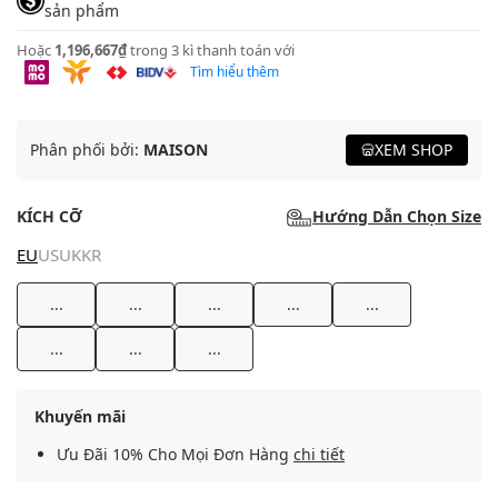
sản phẩm
Hoặc
1,196,667₫
trong 3 kì thanh toán với
Tìm hiểu thêm
Phân phối bởi:
MAISON
XEM SHOP
KÍCH CỠ
Hướng Dẫn Chọn Size
EU
US
UK
KR
...
...
...
...
...
...
...
...
Khuyến mãi
Ưu Đãi 10% Cho Mọi Đơn Hàng
chi tiết