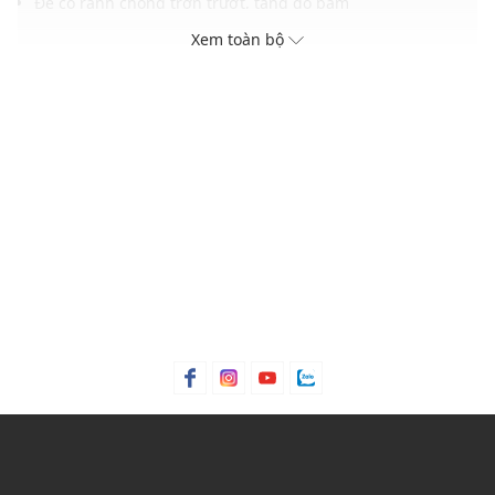
Đế có rãnh chống trơn trượt, tăng độ bám
Gam màu hiện đại dễ dàng phối với nhiều trang phục và
Xem toàn bộ
phụ kiện khác nhau
THÔNG TIN SẢN PHẨM
Thương hiệu:
Birkenstock
Xuất xứ thương hiệu: Đức
Giới tính: Unisex
Kiểu dáng:
Giày sandals
Màu sắc: Brown
Chất liệu: Birko-Flor®, Suede, EVA
Dây quai: Mềm mại, dễ dàng thao tác xỏ/tháo
Thích hợp dùng trong các dịp: Đi chơi, đi học,...
Xu hướng theo mùa: Sử dụng được tất cả các mùa trong
năm