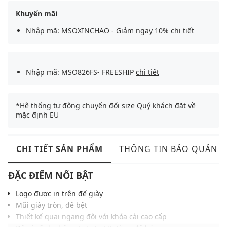
Khuyến mãi
Nhập mã: MSOXINCHAO - Giảm ngay 10%
chi tiết
Nhập mã: MSO826FS- FREESHIP
chi tiết
*Hệ thống tự động chuyển đổi size Quý khách đặt về
mặc định EU
CHI TIẾT SẢN PHẨM
THÔNG TIN BẢO QUẢN
ĐẶC ĐIỂM NỔI BẬT
Logo được in trên đế giày
Mũi giày tròn, đế bệt
Thiết kế quai ngang đôi với khóa cài cao cấp