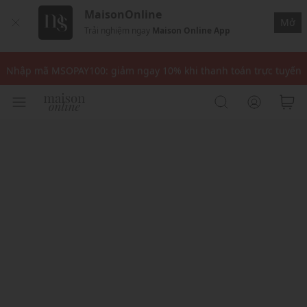
MaisonOnline
Mở
Trải nghiệm ngay
Maison Online App
Nhập mã: MSOXINCHAO - Giảm 10% đơn đầu cho thành viên mới!
Nhập mã MSOPAY100: giảm ngay 10% khi thanh toán trực tuyến
Nhập mã: MSOXINCHAO - Giảm 10% đơn đầu cho thành viên mới!
Nhập mã MSOPAY100: giảm ngay 10% khi thanh toán trực tuyến
Nhập mã: MSOXINCHAO - Giảm 10% đơn đầu cho thành viên mới!