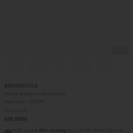
1 / 1
...
...
...
...
...
BIRKENSTOCK
Miếng lót giày unisex Fussbett
Style Code:
1001258
(0)
690,000₫
Nhận ngay
6 điểm thưởng
khi hoàn tất thanh toán cho