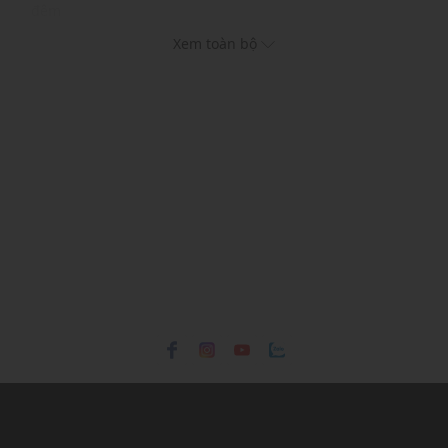
đệm
Có thể cắt theo kích thước nhờ phần trước bàn chân được
Xem toàn bộ
đục lỗ
Dành cho giày thể thao, giày công sở, giày đi bộ, giày
tennis
THÔNG TIN SẢN PHẨM
Thương hiệu:
Birkenstock
Xuất xứ thương hiệu: Đức
Giới tính: Unisex
Kiểu dáng: Chăm sóc giày
Màu sắc: Brown
Chất liệu: Da cao cấp