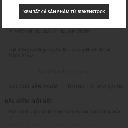
Nhập mã: MSOXINCHAO - Giảm ngay 10%
chi tiết
XEM TẤT CẢ SẢN PHẨM TỪ BIRKENSTOCK
Nhập mã: MSO826FS- FREESHIP
chi tiết
*Hệ thống tự động chuyển đổi size Quý khách đặt về
mặc định EU
Sản phẩm đã hết hàng!
CHI TIẾT SẢN PHẨM
THÔNG TIN BẢO QUẢN
ĐẶC ĐIỂM NỔI BẬT
Hỗ trợ bàn chân và đảm bảo sự thoải mái trong từng bước
đi
Lớp lót bằng da và mặt dưới làm từ bọt cao su mềm, có