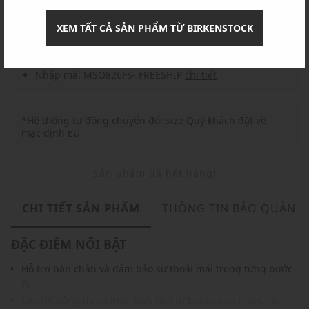
Nhập mã: MSOXINCHAO - Giảm ngay 10%
chi tiết
XEM TẤT CẢ SẢN PHẨM TỪ BIRKENSTOCK
Nhập mã: MSO826FS- FREESHIP
chi tiết
*Hệ thống tự động chuyển đổi size Quý khách đặt về
mặc định EU
Sản phẩm đã hết hàng!
CHI TIẾT SẢN PHẨM
THÔNG TIN BẢO QUẢN
ĐẶC ĐIỂM NỔI BẬT
Hỗ trợ bàn chân và đảm bảo sự thoải mái trong từng bước
đi
Lớp lót bằng da và mặt dưới làm từ bọt cao su mềm, có