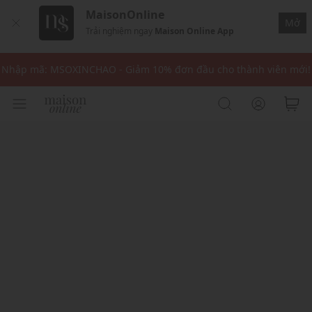
MaisonOnline
Nhập mã: MSOXINCHAO - Giảm 10% đơn đầu cho thành viên mới!
Mở
Trải nghiệm ngay
Maison Online App
Nhập mã MSOPAY100: giảm ngay 10% khi thanh toán trực tuyến
Nhập mã: MSOXINCHAO - Giảm 10% đơn đầu cho thành viên mới!
Nhập mã MSOPAY100: giảm ngay 10% khi thanh toán trực tuyến
Nhập mã: MSOXINCHAO - Giảm 10% đơn đầu cho thành viên mới!