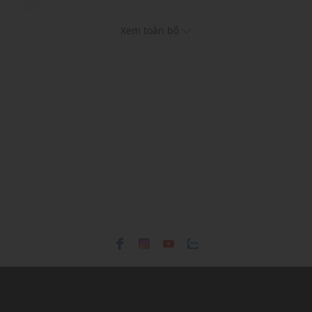
đệm
Có thể cắt theo kích thước nhờ phần trước bàn chân được
Xem toàn bộ
đục lỗ
Dành cho giày thể thao, giày công sở, giày đi bộ, giày
tennis
THÔNG TIN SẢN PHẨM
Thương hiệu:
Birkenstock
Xuất xứ thương hiệu: Đức
Giới tính: Unisex
Kiểu dáng: Chăm sóc giày
Màu sắc: Blue
Chất liệu: Da cao cấp